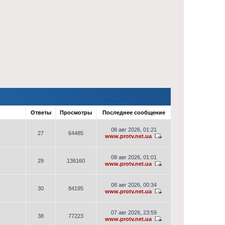
Ответы
Просмотры
Последнее сообщение
08 авг 2026, 01:21
27
64485
www.protv.net.ua
08 авг 2026, 01:01
29
136160
www.protv.net.ua
08 авг 2026, 00:34
30
84195
www.protv.net.ua
07 авг 2026, 23:59
38
77223
www.protv.net.ua