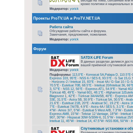
Беседы на темы, связанные или 
кроме политики и национальных в
Модератор:
yorick
Проекты ProTV.UA и ProTV.NET.UA
Работа сайта
Обсуждение работы сайта и форума.
Замечания, предложения, пожелания.
Модератор:
yorick
Форум
SATDX-LIFE Forum
В данных разделах делимся дост
вашей приёмной спутниковой ант
Модератор:
yorick
Подфорумы:
113,0°E - Koreasat 5A,Palapa D
,
110.5°E-
Express 103
,
95°E - NSS 6 / SES 8
,
93.5°E - G Sat 15,G 
- Horizons-2 / Intelsat 15
,
83°E - Insat 4A / G-Sat 10 / G-S
70.5°E - Eutelsat 70B
,
68.5°E - Intelsat 20/Intelsat 36
,
66°E
3
,
57°E - NSS 12
,
56°E - Express AT1
,
54.9°E - Yamal 402
Türksat 4B
,
49°E - Yamal 601
,
48.1°E - Afghansat 1(Eutel
Blagovest 1
,
42°E - Türksat 3A/4A/5B
,
40°E - Express AM
33E
,
31.5°E - Astra 5B
,
30.9°E - Türksat 5A
,
30.5°E - Arab
21.6°E - Eutelsat 21B
,
20°E - Arabsat 5C
,
19.2°E - Astra 
7°E - Eutelsat 7A/7B
,
4.9°E - Astra 4A / SES 5
,
3.1°E - Eut
4°W - Amos 3/7
,
5°W - Eutelsat 5 West A/B
,
7.3°W - Eutel
Express AM8
,
15°W - Telstar 12 Vantage
,
18°W - Intelsat 
907
,
30°W - Hispasat 30W-5/30W-6
,
31.5°W - Intelsat 25/
Intelsat 11
,
45°W - Intelsat 14
,
47.5°W -NSS 806
,
50°W - I
Спутниковые установки и об
Различные установки спутниковых