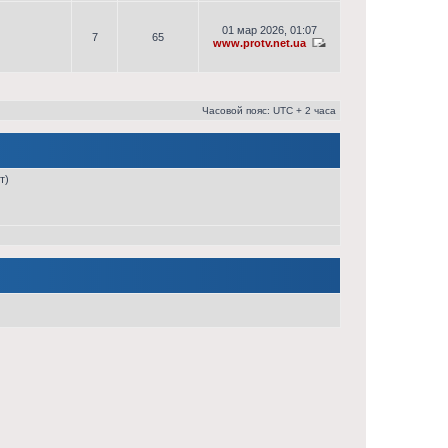
01 мар 2026, 01:07
7
65
www.protv.net.ua
Часовой пояс: UTC + 2 часа
т)