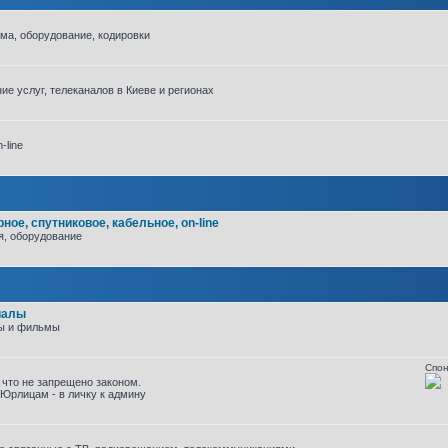
ема, оборудование, кодировки
ие услуг, телеканалов в Киеве и регионах
-line
ое, спутниковое, кабельное, on-line
я, оборудование
иалы
ы и фильмы
Спон
 что не запрещено законом.
Юрлицам - в личку к админу