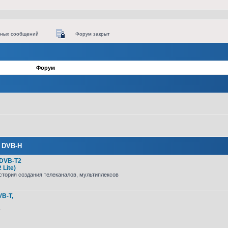
нных сообщений
Форум закрыт
Форум
, DVB-H
 DVB-T2
 Lite)
стория создания телеканалов, мультиплексов
B-T,
-