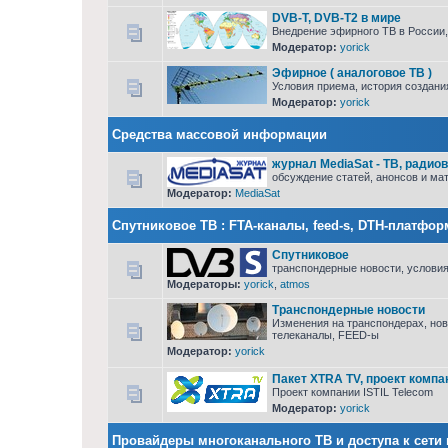
DVB-T, DVB-T2 в мире
Внедрение эфирного ТВ в России, 
Модератор:
yorick
Эфирное ( аналоговое ТВ )
Условия приема, история создани
Модератор:
yorick
Средства массовой информации
журнал MediaSat - ТВ, ради
обсуждение статей, анонсов и ма
Модератор:
MediaSat
Cпутниковое ТВ : FTA-каналы, feed-s, DTH-платфо
Спутниковое
транспондерные новости, условия
Модераторы:
yorick
,
atmos
Транспондерные новости
Изменения на транспондерах, но
телеканалы, FEED-ы
Модератор:
yorick
Пакет XTRA TV, проект компан
Проект компании ISTIL Telecom
Модератор:
yorick
Провайдеры многоканального ТВ и доступа к сети 