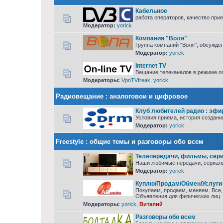
Кабельное
работа операторов, качество при
Модератор:
yorick
Компания "Воля"
Группа компаний "Воля", обсужден
Модератор:
yorick
Internet TV
Вещание телеканалов в режиме on
Модераторы:
VpnTVfreak
,
yorick
Радиовещание : аналоговои и цифровое
Клуб любителей радио : эфирн
Условия приема, история создани
Модератор:
yorick
Freestyle : общие темы и разговоры обо всем
Телепередачи, фильмы, сер
Наши любимые передачи, сериал
Модератор:
yorick
Куплю/Продам/Обмен/Услуги
Покупаем, продаем, меняем. Все,
Объявления для физических лиц. 
Модераторы:
yorick
,
Виталий
Разговоры обо всем