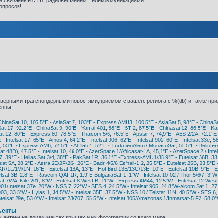
не связанные с ТВ, радиовещанием. телекоммуникациями
опросов!
оверными транспондерными новостями,приёмом с вашего региона с %(db) и также пр
енны
ChinaSat 10
,
105.5°E - AsiaSat 7
,
103°E - Express AMU3
,
100.5°E - AsiaSat 5
,
98°E - ChinaSa
Sat 17
,
92.2°E - ChinaSat 9
,
90°E - Yamal 401
,
88°E - ST 2
,
87.5°E - Chinasat 12
,
86.5°E - Ka
at 12
,
80°E - Express 80
,
78.5°E - Thaicom 5/6
,
76.5°E - Apstar 7
,
74,9°E - ABS 2/2A
,
72.1°E 
 - Intelsat 17
,
65°E - Amos 4
,
64.2°E - Intelsat 906
,
62°E - Intelsat 902
,
60°E - Intelsat 33e
,
58
,
53°E - Express AM6
,
52.5°E - Al Yah 1
,
52°E - TurkmenÄlem / MonacoSat
,
51.5°E - Belinter
sat 48D)
,
47.5°E - Intelsat 10
,
46.0°E - AzerSpace 1/Africasat-1A
,
45,1°E - AzerSpace 2 / Inte
7
,
39°E - Hellas Sat 3/4
,
38°E - PakSat 1R
,
36,1°E -Express-AMU1/35.9°Е - Eutelsat 36В
,
33
sat 5A
,
28.2°E - Astra 2E/2F/2G
,
26°E - Badr 4/5/6 Es'hail-1,2
,
25.5°E - Eutelsat 25B
,
23.5°E 
1KR/1L/1M/1N
,
16°E - Eutelsat 16A
,
13°E - Hot Bird 13B/13C/13E
,
10°E - Eutelsat 10B
,
9°E - E
elsat 3B
,
2.8°E - Rascom QAF1R
,
1.9°E-BulgariaSat-1
,
1°W - Intelsat 10-02 / Thor 5/6/7
,
3°W 
sat 7WA, Nile 201
,
8°W - Eutelsat 8 West B
,
11°W - Express AM44
,
12.5°W - Eutelsat 12 West
901/Intelsat 37e
,
20°W - NSS 7
,
22°W - SES 4
,
24.5°W - Intelsat 905
,
24.8°W-Alcom Sat 1
,
27
903
,
33.5°W - Hylas 1
,
34.5°W - Intelsat 35E
,
37.5°W - NSS 10 / Telstar 11N
,
40.5°W - SES 6
ntelsat 29e
,
53.0°W - Intelsat 23/707
,
55.5°W - Intelsat 805/Amazonas 1/Inmarsat-5 F2
,
58.0°
ъекты
 антенн на домах,мачтах,крышах и их фотографии со всего мира