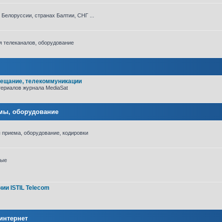
Белоруссии, странах Балтии, СНГ ...
я телеканалов, оборудование
овещание, телекоммуникации
териалов журнала MediaSat
рмы, оборудование
 приема, оборудование, кодировки
вые
ии ISTIL Telecom
интернет