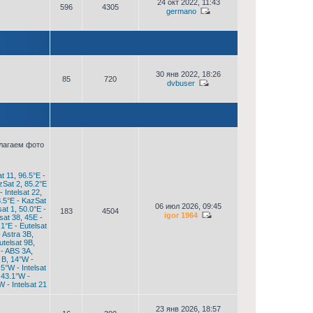
24 окт 2022, 11:43
596
4305
germano
30 янв 2022, 18:26
85
720
dvbuser
илагаем фото
t 11
,
96.5°E -
zSat 2
,
85.2°E
- Intelsat 22
,
.5°E - KazSat
06 июл 2026, 09:45
sat 1
,
50.0°E -
183
4504
igor 1964
lsat 38
,
45E -
,1°E - Eutelsat
- Astra 3B
,
utelsat 9B
,
- ABS 3A
,
 B
,
14°W -
.5°W - Intelsat
,
43.1°W -
W - Intelsat 21
23 янв 2026, 18:57