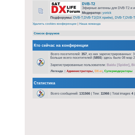
DVB-T2
Эфирные антенны для DVB-T2 и 
Модератор:
yorick
Подфорумы:
DVB-T,DVB-T2(DX приём)
,
DVB-T,DVB-T
Удалить cookies конференции
|
Наша команда
Список форумов
Кто сейчас на конференции
Всего посетителей:
357
, из них зарегистрированных: 3
Больше всего посетителей (
5855
) здесь было 08 мар 2
Зарегистрированные пользователи:
Baidu [Spider]
,
Bi
Легенда ::
Администраторы
,
DX-er
,
Супермодераторы
Статистика
Всего сообщений:
131566
| Тем:
11966
| Total images
4
|