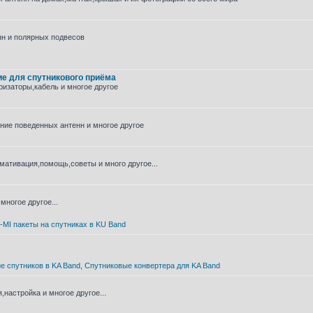
нн и полярных подвесов
е для спутникового приёма
изаторы,кабель и многое другое
ние поведенных антенн и многое другое
мативация,помощь,советы и много другое...
многое другое...
-MI пакеты на спутниках в KU Band
е спутников в KA Band
,
Спутниковые конвертера для KA Band
настройка и многое другое...