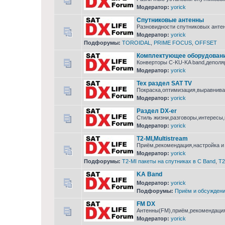
Модератор:
yorick
Спутниковые антенны
Разновидности спутниковых анте
Модератор:
yorick
Подфорумы:
TOROIDAL
,
PRIME FOCUS
,
OFFSET
Комплектующее оборудовани
Конверторы C-KU-KA band,деполяр
Модератор:
yorick
Тех раздел SAT TV
Покраска,оптимизация,выравнива
Модератор:
yorick
Раздел DX-er
Стиль жизни,разговоры,интересы,
Модератор:
yorick
T2-MI,Multistream
Приём,рекомендация,настройка и 
Модератор:
yorick
Подфорумы:
T2-MI пакеты на спутниках в С Band
,
T2
KA Band
Модератор:
yorick
Подфорумы:
Приём и обсуждени
FM DX
Антенны(FM),приём,рекомендация,
Модератор:
yorick