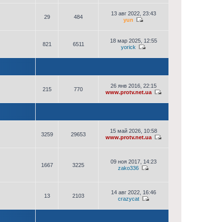
13 авг 2022, 23:43
29
484
yun
18 мар 2025, 12:55
821
6511
yorick
26 янв 2016, 22:15
215
770
www.protv.net.ua
15 май 2026, 10:58
3259
29653
www.protv.net.ua
09 ноя 2017, 14:23
1667
3225
zako336
14 авг 2022, 16:46
13
2103
crazycat