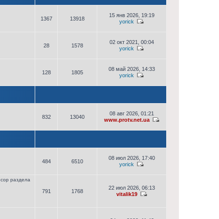
15 янв 2026, 19:19
1367
13918
yorick
02 окт 2021, 00:04
28
1578
yorick
08 май 2026, 14:33
128
1805
yorick
08 авг 2026, 01:21
832
13040
www.protv.net.ua
08 июл 2026, 17:40
484
6510
yorick
сор раздела
22 июл 2026, 06:13
791
1768
vitalik19