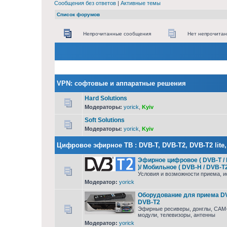
Сообщения без ответов
|
Активные темы
Список форумов
Непрочитанные сообщения
Нет непрочита
VPN: софтовые и аппаратные решения
Hard Solutions
Модераторы:
yorick
,
Kyiv
Soft Solutions
Модераторы:
yorick
,
Kyiv
Цифровое эфирное ТВ : DVB-T, DVB-T2, DVB-T2 lite
Эфирное цифровое ( DVB-T /
)/ Мобильное ( DVB-H / DVB-T2
Условия и возможности приема, и
Модератор:
yorick
Оборудование для приема DV
DVB-T2
Эфирные ресиверы, донглы, CAM
модули, телевизоры, антенны
Модератор:
yorick