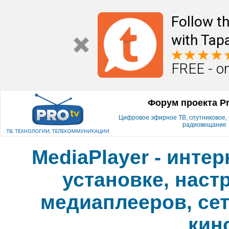
Follow t
with Tapa
FREE - o
Форум проекта P
Цифровое эфирное ТВ, спутниковое, к
радиовещание
MediaPlayer - инте
установке, наст
медиаплееров, сет
кин