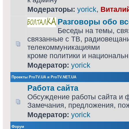
Модераторы:
yorick
,
Витали
Разговоры обо в
Беседы на темы, свя
связанные с ТВ, радиовещан
телекоммуникациями
кроме политики и национальн
Модератор:
yorick
Проекты ProTV.UA и ProTV.NET.UA
Работа сайта
Обсуждение работы сайта и 
Замечания, предложения, по
Модератор:
yorick
Форум