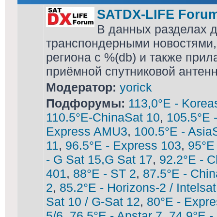
SATDX-LIFE Foru
В данных разделах 
транспондерными новостями,
региона с %(db) и также при
приёмной спутниковой антен
Модератор:
yorick
Подфорумы:
113,0°E - Korea
110.5°E-ChinaSat 10
,
105.5°E 
Express AMU3
,
100.5°E - Asia
11
,
96.5°E - Express 103
,
95°E
- G Sat 15,G Sat 17
,
92.2°E - C
401
,
88°E - ST 2
,
87.5°E - Chin
2
,
85.2°E - Horizons-2 / Intelsa
Sat 10 / G-Sat 12
,
80°E - Expre
5/6
,
76.5°E - Apstar 7
,
74,9°E -