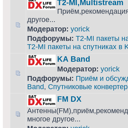
T2-MI,Multistream
Приём,рекомендация
другое...
Модератор:
yorick
Подфорумы:
T2-MI пакеты н
T2-MI пакеты на спутниках в 
KA Band
Модератор:
yorick
Подфорумы:
Приём и обсужд
Band
,
Спутниковые конвертер
FM DX
Антенны(FM),приём,рекоменд
многое другое...