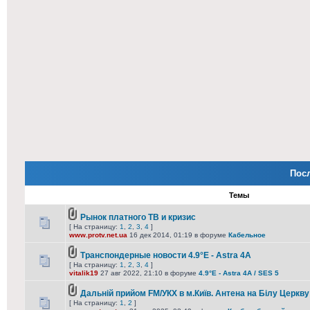
Пос
Темы
Рынок платного ТВ и кризис
[ На страницу:
1
,
2
,
3
,
4
]
www.protv.net.ua
16 дек 2014, 01:19 в форуме
Кабельное
Транспондерные новости 4.9°E - Astra 4A
[ На страницу:
1
,
2
,
3
,
4
]
vitalik19
27 авг 2022, 21:10 в форуме
4.9°E - Astra 4A / SES 5
Дальній прийом FM/УКХ в м.Київ. Антена на Білу Церкву
[ На страницу:
1
,
2
]