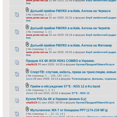
www.protv.net.ua
31 окт 2025, 02:49 в форуме
Клуб любителей радио 
line
Дальній прийом FM/УКХ в м.Київ. Антена на Черкаси
[ На страницу:
1
,
2
]
www.protv.net.ua
31 окт 2025, 02:31 в форуме
Клуб любителей радио 
line
Дальній прийом FM/УКХ в м.Київ. Антена на Чернігів
[ На страницу:
1
,
2
]
www.protv.net.ua
31 окт 2025, 02:16 в форуме
Клуб любителей радио 
line
Дальній прийом FM/УКХ в м.Київ. Антена на Житомир
[ На страницу:
1
,
2
]
www.protv.net.ua
31 окт 2025, 02:01 в форуме
Клуб любителей радио 
line
Продам AX 4K-BOX HD61 COMBO в Украине.
vitalik19
05 июл 2026, 14:35 в форуме
Куплю/Продам/Обмен/Услуги
СпортТВ: спутник, кабель, права на трансляции, новые
[ На страницу:
1
...
129
,
130
,
131
]
женя
29 июн 2009, 19:13 в форуме
Телепередачи, фильмы, сериалы
Приём и обсуждение 57°E - NSS 12 в Ku band
[ На страницу:
1
,
2
,
3
]
atmos
16 сен 2010, 20:02 в форуме
57°E - NSS 12
Куплю PULSe 4K в Украине (можно б.у)
vitalik19
01 июл 2026, 06:59 в форуме
Куплю/Продам/Обмен/Услуги
Мультиплекс МХ-7 от Концерна РРТ (174-230 МГц)
[ На страницу:
1
...
12
,
13
,
14
]
www.protv.net.ua
01 мар 2018, 19:19 в форуме
Эфирное цифровое ( DV