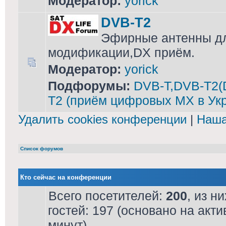
Модератор:
yorick
DVB-T2
Эфирные антенны дл
модификации,DX приём.
Модератор:
yorick
Подфорумы:
DVB-T,DVB-T2(
T2 (приём цифровых МХ в Ук
Удалить cookies конференции
|
Наша
Список форумов
Кто сейчас на конференции
Всего посетителей:
200
, из н
гостей: 197 (основано на акт
минут)