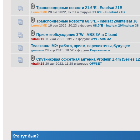
Транспондерные новости 21.6°E - Eutelsat 21B
Leonid MD
28 окт 2022, 07:51 в форуме
21.6°E - Eutelsat 21B
Транспондерные новости 68.5°E - Intelsat 20/Intelsat 36
Leonid MD
16 сен 2022, 20:23 в форуме
68.5°E - Intelsat 20/Intelsat 36
Приём и обсуждение 3°W - ABS 3A в C band
vitalik19
11 июл 2022, 19:17 в форуме
3°W - ABS 3A
Телеканал М2: работа, прием, перспективы, будущее
germano
28 апр 2015, 18:52 в форуме
Спутниковое
Спутниковая офсетная антенна Prodelin 2.4m (Series 12
vitalik19
20 авг 2022, 11:28 в форуме
OFFSET
Кто тут был?