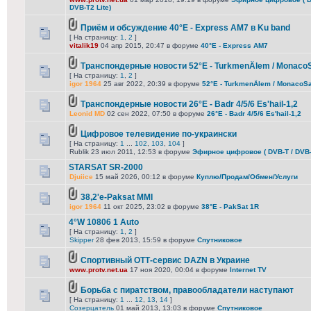
DVB-T2 Lite)
Приём и обсуждение 40°E - Express AM7 в Ku band
[ На страницу:
1
,
2
]
vitalik19
04 апр 2015, 20:47 в форуме
40°E - Express AM7
Транспондерные новости 52°E - TurkmenÄlem / Monaco
[ На страницу:
1
,
2
]
igor 1964
25 авг 2022, 20:39 в форуме
52°E - TurkmenÄlem / MonacoSa
Транспондерные новости 26°E - Badr 4/5/6 Es'hail-1,2
Leonid MD
02 сен 2022, 07:50 в форуме
26°E - Badr 4/5/6 Es'hail-1,2
Цифровое телевидение по-украински
[ На страницу:
1
...
102
,
103
,
104
]
Rublik 23 июл 2011, 12:53 в форуме
Эфирное цифровое ( DVB-T / DVB-T
STARSAT SR-2000
Djuiice
15 май 2026, 00:12 в форуме
Куплю/Продам/Обмен/Услуги
38,2'e-Paksat MMI
igor 1964
11 окт 2025, 23:02 в форуме
38°E - PakSat 1R
4°W 10806 1 Auto
[ На страницу:
1
,
2
]
Skipper
28 фев 2013, 15:59 в форуме
Спутниковое
Спортивный ОТТ-сервис DAZN в Украине
www.protv.net.ua
17 ноя 2020, 00:04 в форуме
Internet TV
Борьба с пиратством, правообладатели наступают
[ На страницу:
1
...
12
,
13
,
14
]
Созерцатель
01 май 2013, 13:03 в форуме
Спутниковое