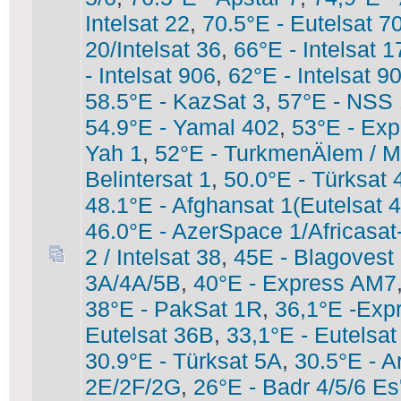
Intelsat 22
,
70.5°E - Eutelsat 7
20/Intelsat 36
,
66°E - Intelsat 1
- Intelsat 906
,
62°E - Intelsat 9
58.5°E - KazSat 3
,
57°E - NSS
54.9°E - Yamal 402
,
53°E - Ex
Yah 1
,
52°E - TurkmenÄlem / 
Belintersat 1
,
50.0°E - Türksat 
48.1°E - Afghansat 1(Eutelsat 
46.0°E - AzerSpace 1/Africasat
2 / Intelsat 38
,
45E - Blagovest
3A/4A/5B
,
40°E - Express AM7
38°E - PakSat 1R
,
36,1°E -Exp
Eutelsat 36В
,
33,1°E - Eutelsa
30.9°E - Türksat 5A
,
30.5°E - A
2E/2F/2G
,
26°E - Badr 4/5/6 Es'