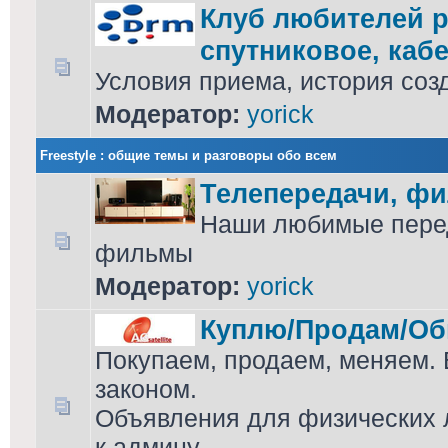
Клуб любителей р
спутниковое, кабе
Условия приема, история соз
Модератор:
yorick
Freestyle : общие темы и разговоры обо всем
Телепередачи, ф
Наши любимые перед
фильмы
Модератор:
yorick
Куплю/Продам/Об
Покупаем, продаем, меняем. 
законом.
Объявления для физических л
к админу