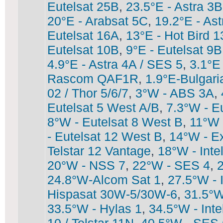
Eutelsat 25B
,
23.5°E - Astra 3B
20°E - Arabsat 5C
,
19.2°E - As
Eutelsat 16A
,
13°E - Hot Bird 
Eutelsat 10B
,
9°E - Eutelsat 9B
4.9°E - Astra 4A / SES 5
,
3.1°E
Rascom QAF1R
,
1.9°E-Bulgari
02 / Thor 5/6/7
,
3°W - ABS 3A
,
Eutelsat 5 West A/B
,
7.3°W - E
8°W - Eutelsat 8 West B
,
11°W 
- Eutelsat 12 West B
,
14°W - E
Telstar 12 Vantage
,
18°W - Inte
20°W - NSS 7
,
22°W - SES 4
,
2
24.8°W-Alcom Sat 1
,
27.5°W - 
Hispasat 30W-5/30W-6
,
31.5°W
33.5°W - Hylas 1
,
34.5°W - Inte