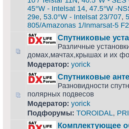
10 / Telstar 11N
,
40.5°W - SES 
45°W - Intelsat 14
,
47.5°W -NS
29e
,
53.0°W - Intelsat 23/707
,
5
805/Amazonas 1/Inmarsat-5 F2
Спутниковые уст
Различные установки
домах,мачтах,крышах и их фо
Модератор:
yorick
Спутниковые ант
Разновидности спутн
полярных подвесов
Модератор:
yorick
Подфорумы:
TOROIDAL
,
PR
Комплектующее о