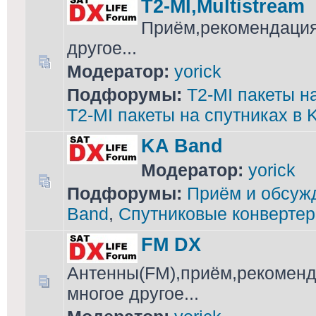
T2-MI,Multistream
Приём,рекомендация
другое...
Модератор:
yorick
Подфорумы:
T2-MI пакеты н
T2-MI пакеты на спутниках в 
KA Band
Модератор:
yorick
Подфорумы:
Приём и обсужд
Band
,
Спутниковые конвертер
FM DX
Антенны(FM),приём,рекоменд
многое другое...