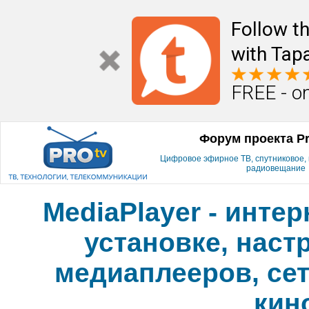
Follow t
with Tapa
FREE - o
Форум проекта P
Цифровое эфирное ТВ, спутниковое, к
радиовещание
MediaPlayer - инте
установке, наст
медиаплееров, сет
кин