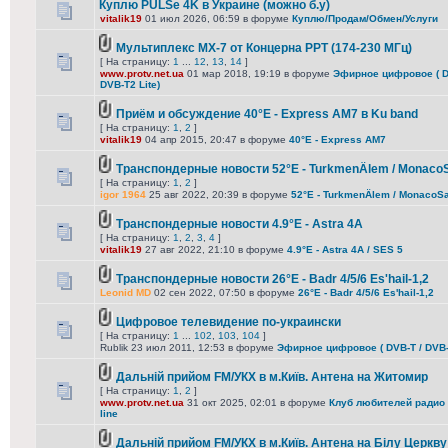
Куплю PULSe 4K в Украине (можно б.у)
vitalik19
01 июл 2026, 06:59 в форуме
Куплю/Продам/Обмен/Услуги
Мультиплекс МХ-7 от Концерна РРТ (174-230 МГц)
[ На страницу:
1
...
12
,
13
,
14
]
www.protv.net.ua
01 мар 2018, 19:19 в форуме
Эфирное цифровое ( DV
DVB-T2 Lite)
Приём и обсуждение 40°E - Express AM7 в Ku band
[ На страницу:
1
,
2
]
vitalik19
04 апр 2015, 20:47 в форуме
40°E - Express AM7
Транспондерные новости 52°E - TurkmenÄlem / Monaco
[ На страницу:
1
,
2
]
igor 1964
25 авг 2022, 20:39 в форуме
52°E - TurkmenÄlem / MonacoSa
Транспондерные новости 4.9°E - Astra 4A
[ На страницу:
1
,
2
,
3
,
4
]
vitalik19
27 авг 2022, 21:10 в форуме
4.9°E - Astra 4A / SES 5
Транспондерные новости 26°E - Badr 4/5/6 Es'hail-1,2
Leonid MD
02 сен 2022, 07:50 в форуме
26°E - Badr 4/5/6 Es'hail-1,2
Цифровое телевидение по-украински
[ На страницу:
1
...
102
,
103
,
104
]
Rublik 23 июл 2011, 12:53 в форуме
Эфирное цифровое ( DVB-T / DVB-T
Дальній прийом FM/УКХ в м.Київ. Антена на Житомир
[ На страницу:
1
,
2
]
www.protv.net.ua
31 окт 2025, 02:01 в форуме
Клуб любителей радио 
line
Дальній прийом FM/УКХ в м.Київ. Антена на Білу Церкву