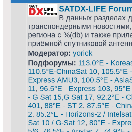
SATDX-LIFE Foru
В данных разделах 
транспондерными новостями,
региона с %(db) и также при
приёмной спутниковой антен
Модератор:
yorick
Подфорумы:
113,0°E - Korea
110.5°E-ChinaSat 10
,
105.5°E 
Express AMU3
,
100.5°E - Asia
11
,
96.5°E - Express 103
,
95°E
- G Sat 15,G Sat 17
,
92.2°E - C
401
,
88°E - ST 2
,
87.5°E - Chin
2
,
85.2°E - Horizons-2 / Intelsa
Sat 10 / G-Sat 12
,
80°E - Expre
5/6
,
76.5°E - Apstar 7
,
74,9°E -