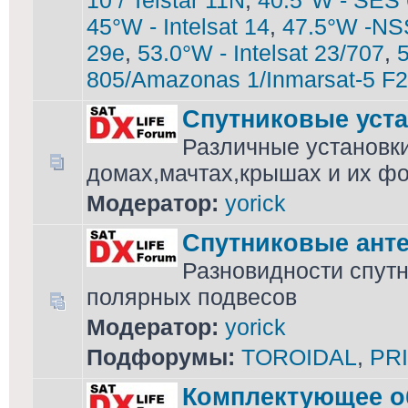
10 / Telstar 11N
,
40.5°W - SES 
45°W - Intelsat 14
,
47.5°W -NS
29e
,
53.0°W - Intelsat 23/707
,
5
805/Amazonas 1/Inmarsat-5 F2
Спутниковые уст
Различные установки
домах,мачтах,крышах и их фо
Модератор:
yorick
Спутниковые ант
Разновидности спутн
полярных подвесов
Модератор:
yorick
Подфорумы:
TOROIDAL
,
PR
Комплектующее о