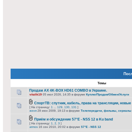
Пос
Темы
Продам AX 4K-BOX HD61 COMBO в Украине.
vitalik19
05 июл 2026, 14:35 в форуме
Куплю/Продам/Обмен/Услуги
СпортТВ: спутник, кабель, права на трансляции, новые
[ На страницу:
1
...
129
,
130
,
131
]
женя
29 июн 2009, 19:13 в форуме
Телепередачи, фильмы, сериалы
Приём и обсуждение 57°E - NSS 12 в Ku band
[ На страницу:
1
,
2
,
3
]
atmos
16 сен 2010, 20:02 в форуме
57°E - NSS 12