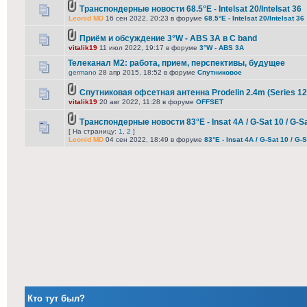
Транспондерные новости 68.5°E - Intelsat 20/Intelsat 36
Leonid MD
16 сен 2022, 20:23 в форуме
68.5°E - Intelsat 20/Intelsat 36
Приём и обсуждение 3°W - ABS 3A в C band
vitalik19
11 июл 2022, 19:17 в форуме
3°W - ABS 3A
Телеканал М2: работа, прием, перспективы, будущее
germano
28 апр 2015, 18:52 в форуме
Спутниковое
Спутниковая офсетная антенна Prodelin 2.4m (Series 12
vitalik19
20 авг 2022, 11:28 в форуме
OFFSET
Транспондерные новости 83°E - Insat 4A / G-Sat 10 / G-S
[ На страницу:
1
,
2
]
Leonid MD
04 сен 2022, 18:49 в форуме
83°E - Insat 4A / G-Sat 10 / G-
Кто тут был?