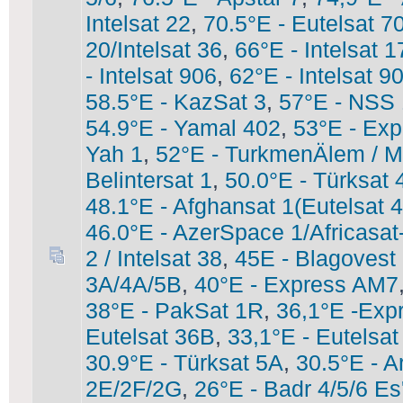
Intelsat 22
,
70.5°E - Eutelsat 7
20/Intelsat 36
,
66°E - Intelsat 1
- Intelsat 906
,
62°E - Intelsat 9
58.5°E - KazSat 3
,
57°E - NSS
54.9°E - Yamal 402
,
53°E - Ex
Yah 1
,
52°E - TurkmenÄlem / 
Belintersat 1
,
50.0°E - Türksat 
48.1°E - Afghansat 1(Eutelsat 
46.0°E - AzerSpace 1/Africasat
2 / Intelsat 38
,
45E - Blagovest
3A/4A/5B
,
40°E - Express AM7
38°E - PakSat 1R
,
36,1°E -Exp
Eutelsat 36В
,
33,1°E - Eutelsa
30.9°E - Türksat 5A
,
30.5°E - A
2E/2F/2G
,
26°E - Badr 4/5/6 Es'