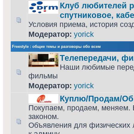
Клуб любителей р
спутниковое, кабе
Условия приема, история соз
Модератор:
yorick
Freestyle : общие темы и разговоры обо всем
Телепередачи, ф
Наши любимые перед
фильмы
Модератор:
yorick
Куплю/Продам/Об
Покупаем, продаем, меняем. 
законом.
Объявления для физических л
к админу