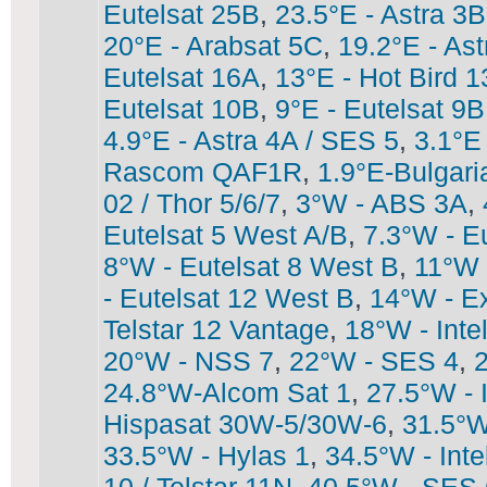
Eutelsat 25B
,
23.5°E - Astra 3B
20°E - Arabsat 5C
,
19.2°E - As
Eutelsat 16A
,
13°E - Hot Bird 
Eutelsat 10B
,
9°E - Eutelsat 9B
4.9°E - Astra 4A / SES 5
,
3.1°E
Rascom QAF1R
,
1.9°E-Bulgari
02 / Thor 5/6/7
,
3°W - ABS 3A
,
Eutelsat 5 West A/B
,
7.3°W - E
8°W - Eutelsat 8 West B
,
11°W 
- Eutelsat 12 West B
,
14°W - E
Telstar 12 Vantage
,
18°W - Inte
20°W - NSS 7
,
22°W - SES 4
,
2
24.8°W-Alcom Sat 1
,
27.5°W - 
Hispasat 30W-5/30W-6
,
31.5°W
33.5°W - Hylas 1
,
34.5°W - Inte