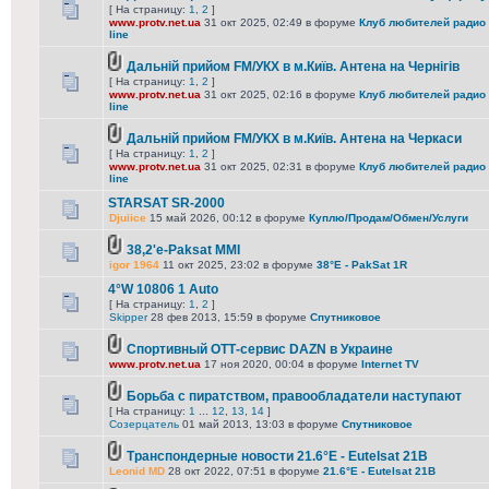
[ На страницу:
1
,
2
]
www.protv.net.ua
31 окт 2025, 02:49 в форуме
Клуб любителей радио 
line
Дальній прийом FM/УКХ в м.Київ. Антена на Чернігів
[ На страницу:
1
,
2
]
www.protv.net.ua
31 окт 2025, 02:16 в форуме
Клуб любителей радио 
line
Дальній прийом FM/УКХ в м.Київ. Антена на Черкаси
[ На страницу:
1
,
2
]
www.protv.net.ua
31 окт 2025, 02:31 в форуме
Клуб любителей радио 
line
STARSAT SR-2000
Djuiice
15 май 2026, 00:12 в форуме
Куплю/Продам/Обмен/Услуги
38,2'e-Paksat MMI
igor 1964
11 окт 2025, 23:02 в форуме
38°E - PakSat 1R
4°W 10806 1 Auto
[ На страницу:
1
,
2
]
Skipper
28 фев 2013, 15:59 в форуме
Спутниковое
Спортивный ОТТ-сервис DAZN в Украине
www.protv.net.ua
17 ноя 2020, 00:04 в форуме
Internet TV
Борьба с пиратством, правообладатели наступают
[ На страницу:
1
...
12
,
13
,
14
]
Созерцатель
01 май 2013, 13:03 в форуме
Спутниковое
Транспондерные новости 21.6°E - Eutelsat 21B
Leonid MD
28 окт 2022, 07:51 в форуме
21.6°E - Eutelsat 21B