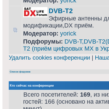
Модератор:
yorick
DVB-T2
Эфирные антенны дл
модификации,DX приём.
Модератор:
yorick
Подфорумы:
DVB-T,DVB-T2(
T2 (приём цифровых МХ в Ук
Удалить cookies конференции
|
Наша
Список форумов
Кто сейчас на конференции
Всего посетителей:
169
, из н
гостей: 166 (основано на акт
минут)