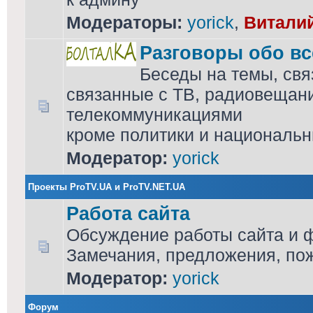
Модераторы:
yorick
,
Витали
Разговоры обо в
Беседы на темы, свя
связанные с ТВ, радиовещан
телекоммуникациями
кроме политики и национальн
Модератор:
yorick
Проекты ProTV.UA и ProTV.NET.UA
Работа сайта
Обсуждение работы сайта и 
Замечания, предложения, по
Модератор:
yorick
Форум