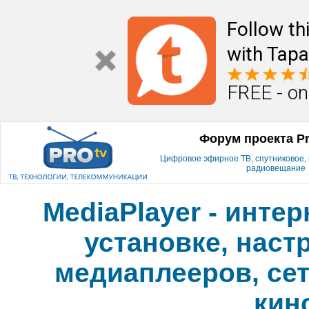
Follow th
with Tapa
FREE - on
Форум проекта P
Цифровое эфирное ТВ, спутниковое, к
радиовещание
MediaPlayer - инте
установке, наст
медиаплееров, сет
кин