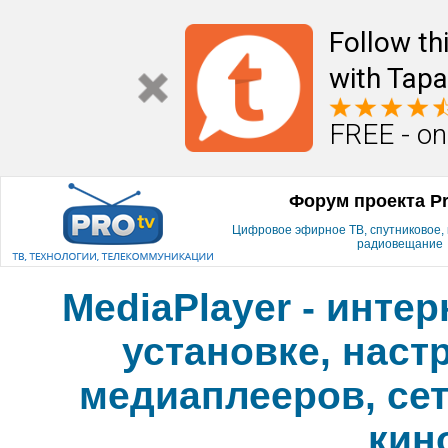
Follow th
with Tapa
FREE - on
Форум проекта P
Цифровое эфирное ТВ, спутниковое, к
радиовещание
MediaPlayer - инте
установке, наст
медиаплееров, сет
кин