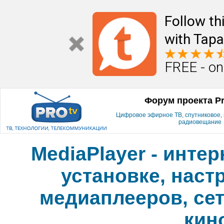
Follow th
with Tapa
FREE - on
Форум проекта P
Цифровое эфирное ТВ, спутниковое, к
радиовещание
MediaPlayer - инте
установке, наст
медиаплееров, сет
кин