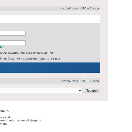
Часовой пояс: UTC + 2 часа
ль?
ески входить при каждом посещении
ё пребывание на конференции в этот раз
Часовой пояс: UTC + 2 часа
мации,
и риск!
ниях пользователей форума.
чник,