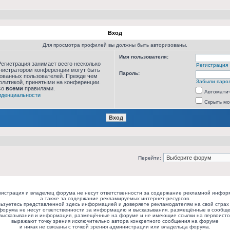
Вход
Для просмотра профилей вы должны быть авторизованы.
Имя пользователя:
егистрация занимает всего несколько
Регистрация
инистратором конференции могут быть
Пароль:
рованных пользователей. Прежде чем
Забыли паро
политикой, принятыми на конференции.
со
всеми
правилами.
Автоматич
иденциальности
Скрыть мо
Перейти:
истрация и владелец форума не несут ответственности за содержание рекламной инфор
а также за содержание рекламируемых интернет-ресурсов.
ьзуетесь представленной здесь информацией и доверяете рекламодателям на свой страх 
форума не несут ответственности за информацию и высказывания, размещённые в сообще
высказывания и информация, размещённые на форуме и не имеющие ссылки на первоисто
выражают точку зрения исключительно автора конкретного сообщения на форуме
и никак не связаны с точкой зрения администрации или владельца форума.