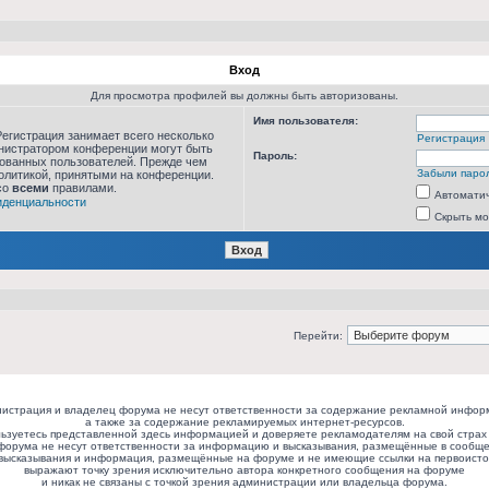
Вход
Для просмотра профилей вы должны быть авторизованы.
Имя пользователя:
егистрация занимает всего несколько
Регистрация
инистратором конференции могут быть
Пароль:
рованных пользователей. Прежде чем
Забыли паро
политикой, принятыми на конференции.
со
всеми
правилами.
Автоматич
иденциальности
Скрыть мо
Перейти:
истрация и владелец форума не несут ответственности за содержание рекламной инфор
а также за содержание рекламируемых интернет-ресурсов.
ьзуетесь представленной здесь информацией и доверяете рекламодателям на свой страх 
форума не несут ответственности за информацию и высказывания, размещённые в сообще
высказывания и информация, размещённые на форуме и не имеющие ссылки на первоисто
выражают точку зрения исключительно автора конкретного сообщения на форуме
и никак не связаны с точкой зрения администрации или владельца форума.