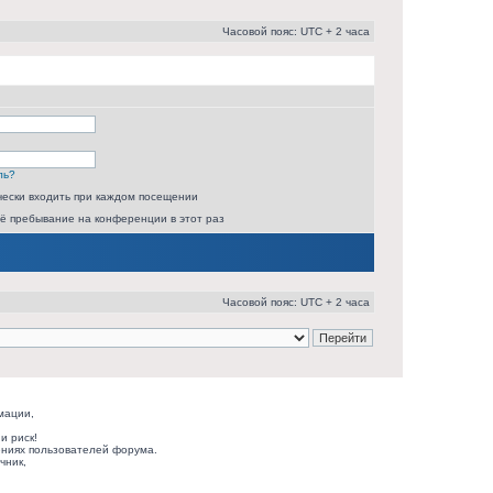
Часовой пояс: UTC + 2 часа
ль?
ески входить при каждом посещении
ё пребывание на конференции в этот раз
Часовой пояс: UTC + 2 часа
мации,
и риск!
ниях пользователей форума.
чник,