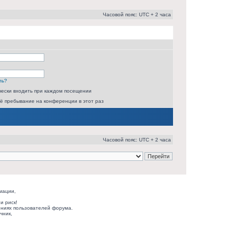
Часовой пояс: UTC + 2 часа
ль?
ески входить при каждом посещении
ё пребывание на конференции в этот раз
Часовой пояс: UTC + 2 часа
мации,
и риск!
ниях пользователей форума.
чник,