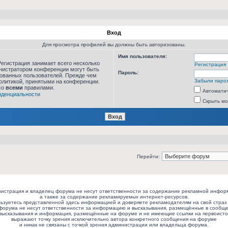
Вход
Для просмотра профилей вы должны быть авторизованы.
Имя пользователя:
егистрация занимает всего несколько
Регистрация
инистратором конференции могут быть
Пароль:
рованных пользователей. Прежде чем
Забыли паро
политикой, принятыми на конференции.
со
всеми
правилами.
Автоматич
иденциальности
Скрыть мо
Перейти:
истрация и владелец форума не несут ответственности за содержание рекламной инфор
а также за содержание рекламируемых интернет-ресурсов.
ьзуетесь представленной здесь информацией и доверяете рекламодателям на свой страх 
форума не несут ответственности за информацию и высказывания, размещённые в сообще
высказывания и информация, размещённые на форуме и не имеющие ссылки на первоисто
выражают точку зрения исключительно автора конкретного сообщения на форуме
и никак не связаны с точкой зрения администрации или владельца форума.