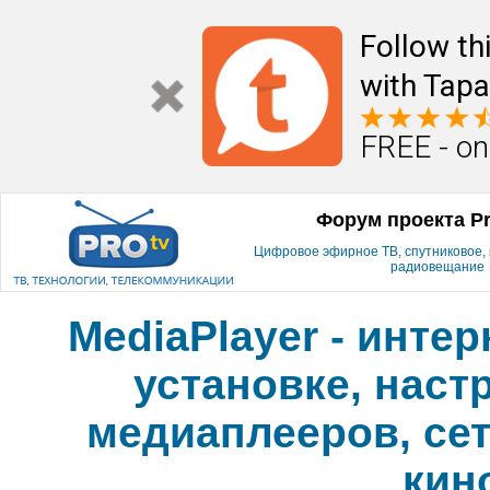
Follow th
with Tapa
FREE - on
Форум проекта P
Цифровое эфирное ТВ, спутниковое, к
радиовещание
MediaPlayer - инте
установке, наст
медиаплееров, сет
кин