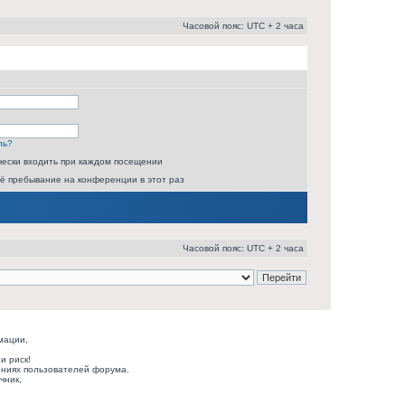
Часовой пояс: UTC + 2 часа
ль?
ески входить при каждом посещении
ё пребывание на конференции в этот раз
Часовой пояс: UTC + 2 часа
мации,
и риск!
ниях пользователей форума.
чник,