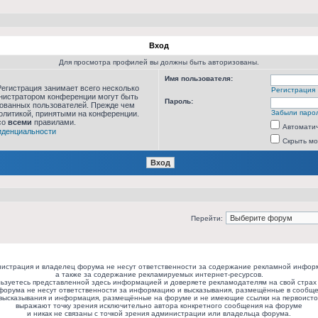
Вход
Для просмотра профилей вы должны быть авторизованы.
Имя пользователя:
егистрация занимает всего несколько
Регистрация
инистратором конференции могут быть
Пароль:
рованных пользователей. Прежде чем
Забыли паро
политикой, принятыми на конференции.
со
всеми
правилами.
Автоматич
иденциальности
Скрыть мо
Перейти:
истрация и владелец форума не несут ответственности за содержание рекламной инфор
а также за содержание рекламируемых интернет-ресурсов.
ьзуетесь представленной здесь информацией и доверяете рекламодателям на свой страх 
форума не несут ответственности за информацию и высказывания, размещённые в сообще
высказывания и информация, размещённые на форуме и не имеющие ссылки на первоисто
выражают точку зрения исключительно автора конкретного сообщения на форуме
и никак не связаны с точкой зрения администрации или владельца форума.