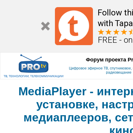
Follow th
with Tapa
FREE - on
Форум проекта P
Цифровое эфирное ТВ, спутниковое, к
радиовещание
MediaPlayer - инте
установке, наст
медиаплееров, сет
кин