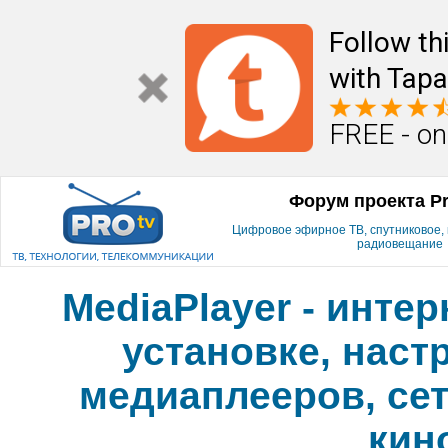
Follow th
with Tapa
FREE - on
Форум проекта P
Цифровое эфирное ТВ, спутниковое, к
радиовещание
MediaPlayer - инте
установке, наст
медиаплееров, сет
кин