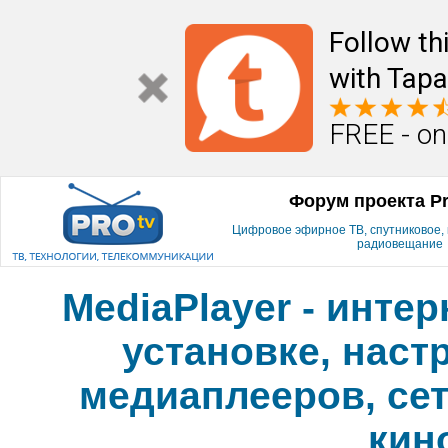
Follow th
with Tapa
FREE - on
Форум проекта P
Цифровое эфирное ТВ, спутниковое, к
радиовещание
MediaPlayer - инте
установке, наст
медиаплееров, сет
кин