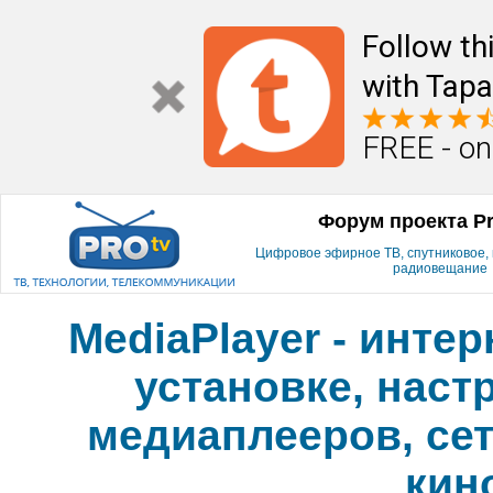
Follow th
with Tapa
FREE - on
Форум проекта P
Цифровое эфирное ТВ, спутниковое, к
радиовещание
MediaPlayer - инте
установке, наст
медиаплееров, сет
кин