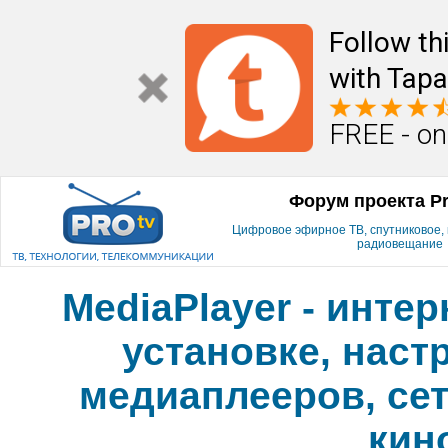
Follow th
with Tapa
FREE - on
Форум проекта P
Цифровое эфирное ТВ, спутниковое, к
радиовещание
MediaPlayer - инте
установке, наст
медиаплееров, сет
кин