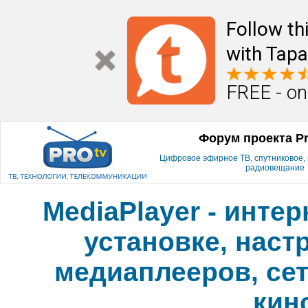
Follow th
with Tapa
FREE - on
Форум проекта P
Цифровое эфирное ТВ, спутниковое, к
радиовещание
MediaPlayer - инте
установке, наст
медиаплееров, сет
кин