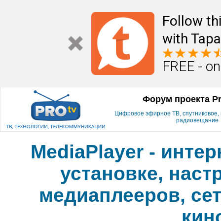
Follow th
with Tapa
FREE - on
Форум проекта P
Цифровое эфирное ТВ, спутниковое, к
радиовещание
MediaPlayer - инте
установке, наст
медиаплееров, сет
кин