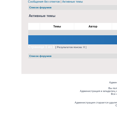
Сообщения без ответов
|
Активные темы
Список форумов
Активные темы
Темы
Автор
Страница
1
из
1
[ Результатов поиска: 0 ]
Список форумов
Админ
Вы пол
Администрация и владелец 
Все 
Администрация старается удалят
О