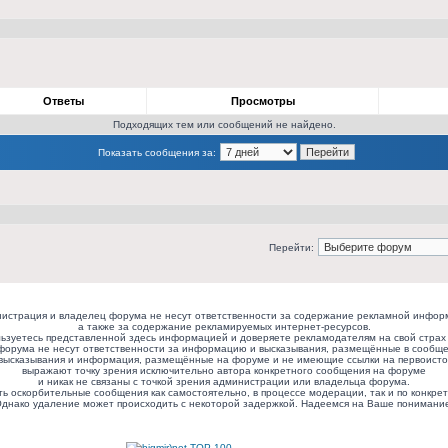
Ответы
Просмотры
Подходящих тем или сообщений не найдено.
Показать сообщения за:
Перейти:
истрация и владелец форума не несут ответственности за содержание рекламной инфор
а также за содержание рекламируемых интернет-ресурсов.
ьзуетесь представленной здесь информацией и доверяете рекламодателям на свой страх 
форума не несут ответственности за информацию и высказывания, размещённые в сообще
высказывания и информация, размещённые на форуме и не имеющие ссылки на первоисто
выражают точку зрения исключительно автора конкретного сообщения на форуме
и никак не связаны с точкой зрения администрации или владельца форума.
ь оскорбительные сообщения как самостоятельно, в процессе модерации, так и по конкрет
днако удаление может происходить с некоторой задержкой. Надеемся на Ваше понимани