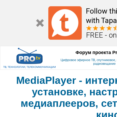
Follow th
with Tapa
FREE - on
Форум проекта P
Цифровое эфирное ТВ, спутниковое, к
радиовещание
MediaPlayer - инте
установке, наст
медиаплееров, сет
кин