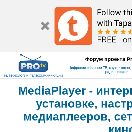
Follow th
with Tapa
FREE - on
Форум проекта P
Цифровое эфирное ТВ, спутниковое, к
радиовещание
MediaPlayer - инте
установке, наст
медиаплееров, сет
кин