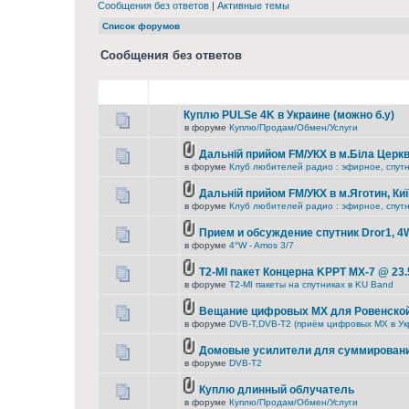
Сообщения без ответов
|
Активные темы
Список форумов
Сообщения без ответов
Куплю PULSe 4K в Украине (можно б.у)
в форуме
Куплю/Продам/Обмен/Услуги
Дальній прийом FM/УКХ в м.Біла Церкв
в форуме
Клуб любителей радио : эфирное, спутни
Дальній прийом FM/УКХ в м.Яготин, Ки
в форуме
Клуб любителей радио : эфирное, спутни
Прием и обсуждение спутник Dror1, 4
в форуме
4°W - Amos 3/7
T2-MI пакет Концерна KРРТ МХ-7 @ 23.
в форуме
T2-MI пакеты на спутниках в KU Band
Вещание цифровых MX для Ровенской
в форуме
DVB-T,DVB-T2 (приём цифровых МХ в Ук
Домовые усилители для суммировани
в форуме
DVB-T2
Куплю длинный облучатель
в форуме
Куплю/Продам/Обмен/Услуги