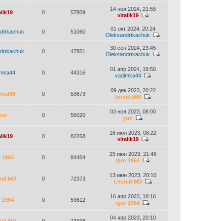
14 ноя 2024, 21:55
alik19
0
57809
vitalik19
01 окт 2024, 20:24
drtkachuk
0
51060
Oleksandrtkachuk
30 сен 2024, 23:45
drtkachuk
0
47851
Oleksandrtkachuk
01 апр 2024, 19:50
imka44
0
44316
vadimka44
09 дек 2023, 20:22
idal68
0
53673
toroidal68
03 ноя 2023, 08:00
yun
0
55020
yun
16 июл 2023, 08:22
alik19
0
82268
vitalik19
25 июн 2023, 21:46
r 1964
0
84464
igor 1964
13 июн 2023, 20:10
nid MD
0
72373
Leonid MD
16 апр 2023, 18:16
r 1964
0
59612
igor 1964
04 апр 2023, 20:10