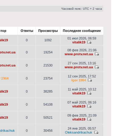
Часовой пояс: UTC + 2 часа
тор
Ответы
Просмотры
Последнее сообщение
01 июл 2026, 06:59
alik19
0
1092
vitalik19
08 фев 2026, 21:06
tv.net.ua
0
19254
www.protv.net.ua
27 сен 2025, 13:16
tv.net.ua
0
21530
www.protv.net.ua
12 сен 2025, 17:52
r 1964
0
23754
igor 1964
11 май 2025, 10:12
alik19
0
38285
vitalik19
07 май 2025, 06:16
alik19
0
54108
vitalik19
09 фев 2025, 21:09
alik19
0
50521
vitalik19
24 янв 2025, 05:57
drtkachuk
0
30456
Oleksandrtkachuk