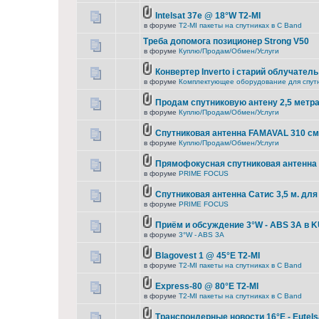
Intelsat 37e @ 18°W T2-MI
в форуме
T2-MI пакеты на спутниках в С Band
Треба допомога позиционер Strong V50
в форуме
Куплю/Продам/Обмен/Услуги
Конвертер Inverto і старий облучатель
в форуме
Комплектующее оборудование для спут
Продам спутниковую антену 2,5 метра
в форуме
Куплю/Продам/Обмен/Услуги
Спутниковая антенна FAMAVAL 310 с
в форуме
Куплю/Продам/Обмен/Услуги
Прямофокусная спутниковая антенна 
в форуме
PRIME FOCUS
Спутниковая антенна Сатис 3,5 м. дл
в форуме
PRIME FOCUS
Приём и обсуждение 3°W - ABS 3A в K
в форуме
3°W - ABS 3A
Blagovest 1 @ 45°E T2-MI
в форуме
T2-MI пакеты на спутниках в С Band
Express-80 @ 80°E T2-MI
в форуме
T2-MI пакеты на спутниках в С Band
Транспондерные новости 16°E - Eutels