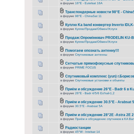
в форуме
16°E - Eutelsat 16A
Транспондерные новости 98°E - ChinaS
в форуме
98°E - ChinaSat 11
Куплю Ka band конвертер Inverto IDL
в форуме
Куплю/Продам/Обмен/Услуги
Продаж:Опромінювач PRODELIN KU-B
в форуме
Куплю/Продам/Обмен/Услуги
Помогаем опознать антенну!!!
в форуме
Спутниковые антенны
Сетчатые прямофокусные спутниковы
в форуме
PRIME FOCUS
Спутниковый комплекс (yun) г.Борисо
в форуме
Спутниковые установки и объекты
Приём и обсуждение 26°E - Badr 6 в K
в форуме
26°E - Badr 4/5/6 Es'hail-1,2
Приём и обсуждение 30.5°E - Arabsat 
в форуме
30.5°E - Arabsat 5A
Приём и обсуждение 28°2E -Astra 2E 2
в форуме
Приём и обсуждение спутников в KA Ba
Радиостанции
в форуме
45°W - Intelsat 14