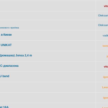
vit
Oleksan
Oleksan
никового приёма
 в Киеве
vad
м UNIKAT
toro
(ромашка) Jonsa 2,4 m
я С-диапазона
vit
U band
igo
Leo
igo
at 16A