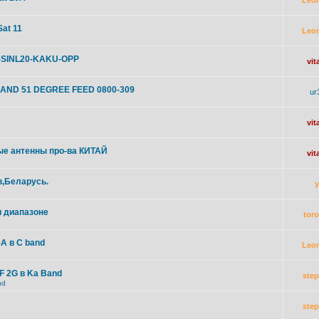
Leo
at 11
Leo
K-SINL20-KAKU-OPP
vit
AND 51 DEGREE FEED 0800-309
ur
vit
е антенны про-ва КИТАЙ
vit
в,Беларусь.
u диапазоне
toro
5A в C band
Leo
F 2G в Ka Band
ste
nd
ste