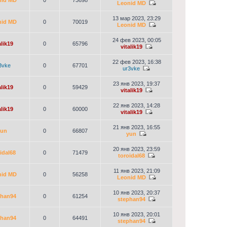
nid MD
0
73698
Leonid MD
13 мар 2023, 23:29
nid MD
0
70019
Leonid MD
24 фев 2023, 00:05
alik19
0
65796
vitalik19
22 фев 2023, 16:38
3vke
0
67701
ur3vke
23 янв 2023, 19:37
alik19
0
59429
vitalik19
22 янв 2023, 14:28
alik19
0
60000
vitalik19
21 янв 2023, 16:55
yun
0
66807
yun
20 янв 2023, 23:59
idal68
0
71479
toroidal68
11 янв 2023, 21:09
nid MD
0
56258
Leonid MD
10 янв 2023, 20:37
phan94
0
61254
stephan94
10 янв 2023, 20:01
phan94
0
64491
stephan94