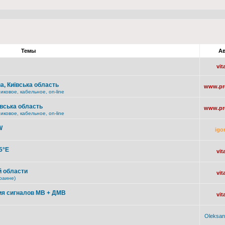
Темы
Ав
vit
а, Київська область
www.pro
ковое, кабельное, on-line
ївська область
www.pro
ковое, кабельное, on-line
W
igo
5°E
vit
 области
vit
раине)
я сигналов МВ + ДМВ
vit
Oleksan