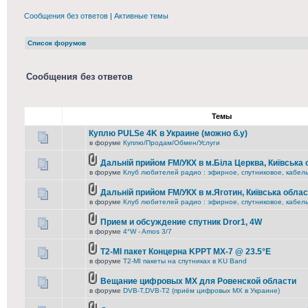
Сообщения без ответов
|
Активные темы
Список форумов
Сообщения без ответов
Темы
Куплю PULSe 4K в Украине (можно б.у)
в форуме
Куплю/Продам/Обмен/Услуги
Дальній прийом FM/УКХ в м.Біла Церква, Київська
в форуме
Клуб любителей радио : эфирное, спутниковое, кабельн
Дальній прийом FM/УКХ в м.Яготин, Київська обла
в форуме
Клуб любителей радио : эфирное, спутниковое, кабельн
Прием и обсуждение спутник Dror1, 4W
в форуме
4°W - Amos 3/7
T2-MI пакет Концерна KРРТ МХ-7 @ 23.5°E
в форуме
T2-MI пакеты на спутниках в KU Band
Вещание цифровых MX для Ровенской области
в форуме
DVB-T,DVB-T2 (приём цифровых МХ в Украине)