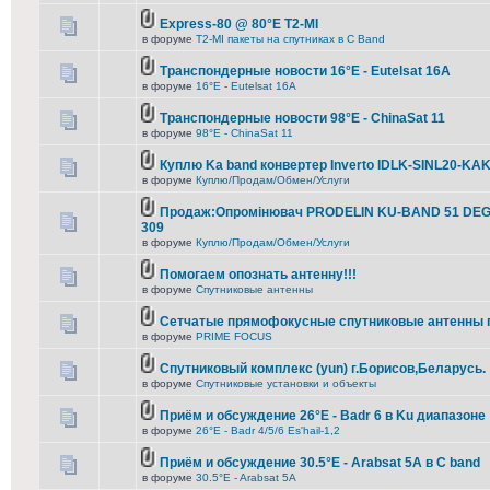
Express-80 @ 80°E T2-MI
в форуме
T2-MI пакеты на спутниках в С Band
Транспондерные новости 16°E - Eutelsat 16A
в форуме
16°E - Eutelsat 16A
Транспондерные новости 98°E - ChinaSat 11
в форуме
98°E - ChinaSat 11
Куплю Ka band конвертер Inverto IDLK-SINL20-KA
в форуме
Куплю/Продам/Обмен/Услуги
Продаж:Опромінювач PRODELIN KU-BAND 51 DEG
309
в форуме
Куплю/Продам/Обмен/Услуги
Помогаем опознать антенну!!!
в форуме
Спутниковые антенны
Сетчатые прямофокусные спутниковые антенны 
в форуме
PRIME FOCUS
Спутниковый комплекс (yun) г.Борисов,Беларусь.
в форуме
Спутниковые установки и объекты
Приём и обсуждение 26°E - Badr 6 в Ku диапазоне
в форуме
26°E - Badr 4/5/6 Es'hail-1,2
Приём и обсуждение 30.5°E - Arabsat 5A в C band
в форуме
30.5°E - Arabsat 5A