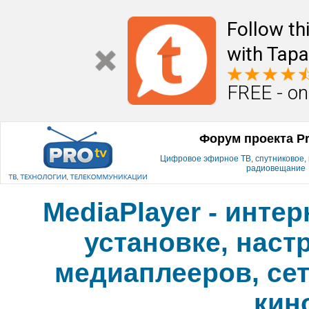
Follow th
with Tapa
FREE - on
Форум проекта P
Цифровое эфирное ТВ, спутниковое, к
радиовещание
MediaPlayer - инте
установке, наст
медиаплееров, сет
кин