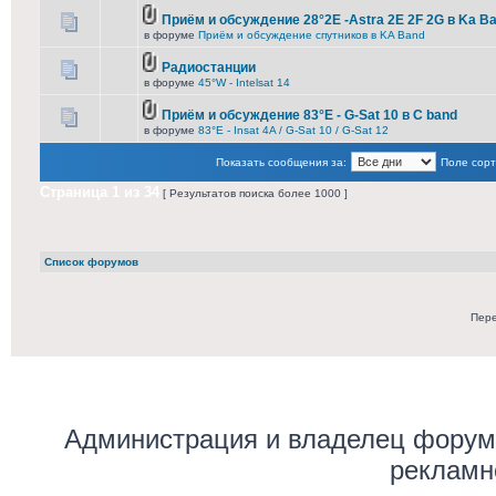
Приём и обсуждение 28°2E -Astra 2E 2F 2G в Ka B
в форуме
Приём и обсуждение спутников в KA Band
Радиостанции
в форуме
45°W - Intelsat 14
Приём и обсуждение 83°E - G-Sat 10 в C band
в форуме
83°E - Insat 4A / G-Sat 10 / G-Sat 12
Показать сообщения за:
Поле сорт
Страница
1
из
34
[ Результатов поиска более 1000 ]
Список форумов
Пере
Администрация и владелец форума
рекламн