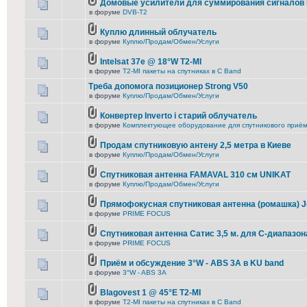
Домовые усилители для суммирования сигналов
в форуме
DVB-T2
Куплю длинный облучатель
в форуме
Куплю/Продам/Обмен/Услуги
Intelsat 37e @ 18°W T2-MI
в форуме
T2-MI пакеты на спутниках в С Band
Треба допомога позиционер Strong V50
в форуме
Куплю/Продам/Обмен/Услуги
Конвертер Inverto і старий облучатель
в форуме
Комплектующее оборудование для спутникового приё
Продам спутниковую антену 2,5 метра в Киеве
в форуме
Куплю/Продам/Обмен/Услуги
Спутниковая антенна FAMAVAL 310 см UNIKAT
в форуме
Куплю/Продам/Обмен/Услуги
Прямофокусная спутниковая антенна (ромашка) J
в форуме
PRIME FOCUS
Спутниковая антенна Сатис 3,5 м. для С-диапазон
в форуме
PRIME FOCUS
Приём и обсуждение 3°W - ABS 3A в KU band
в форуме
3°W - ABS 3A
Blagovest 1 @ 45°E T2-MI
в форуме
T2-MI пакеты на спутниках в С Band