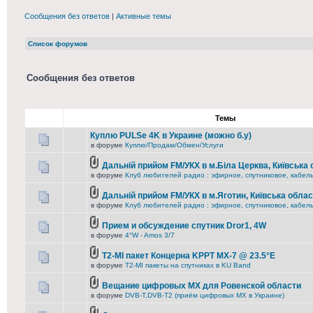
Сообщения без ответов
|
Активные темы
Список форумов
Сообщения без ответов
Темы
Куплю PULSe 4K в Украине (можно б.у)
в форуме
Куплю/Продам/Обмен/Услуги
Дальній прийом FM/УКХ в м.Біла Церква, Київська
в форуме
Клуб любителей радио : эфирное, спутниковое, кабельн
Дальній прийом FM/УКХ в м.Яготин, Київська обла
в форуме
Клуб любителей радио : эфирное, спутниковое, кабельн
Прием и обсуждение спутник Dror1, 4W
в форуме
4°W - Amos 3/7
T2-MI пакет Концерна KРРТ МХ-7 @ 23.5°E
в форуме
T2-MI пакеты на спутниках в KU Band
Вещание цифровых MX для Ровенской области
в форуме
DVB-T,DVB-T2 (приём цифровых МХ в Украине)