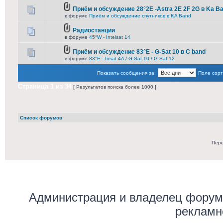
Приём и обсуждение 28°2E -Astra 2E 2F 2G в Ka B
в форуме
Приём и обсуждение спутников в KA Band
Радиостанции
в форуме
45°W - Intelsat 14
Приём и обсуждение 83°E - G-Sat 10 в C band
в форуме
83°E - Insat 4A / G-Sat 10 / G-Sat 12
Показать сообщения за:
Поле сорт
Страница
1
из
34
[ Результатов поиска более 1000 ]
Список форумов
Пере
Администрация и владелец форума
рекламн