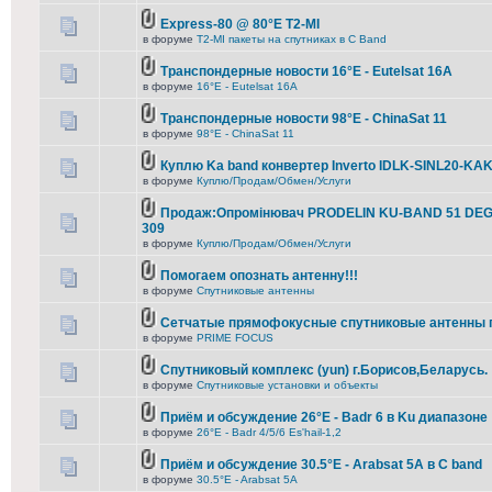
Express-80 @ 80°E T2-MI
в форуме
T2-MI пакеты на спутниках в С Band
Транспондерные новости 16°E - Eutelsat 16A
в форуме
16°E - Eutelsat 16A
Транспондерные новости 98°E - ChinaSat 11
в форуме
98°E - ChinaSat 11
Куплю Ka band конвертер Inverto IDLK-SINL20-KA
в форуме
Куплю/Продам/Обмен/Услуги
Продаж:Опромінювач PRODELIN KU-BAND 51 DEG
309
в форуме
Куплю/Продам/Обмен/Услуги
Помогаем опознать антенну!!!
в форуме
Спутниковые антенны
Сетчатые прямофокусные спутниковые антенны 
в форуме
PRIME FOCUS
Спутниковый комплекс (yun) г.Борисов,Беларусь.
в форуме
Спутниковые установки и объекты
Приём и обсуждение 26°E - Badr 6 в Ku диапазоне
в форуме
26°E - Badr 4/5/6 Es'hail-1,2
Приём и обсуждение 30.5°E - Arabsat 5A в C band
в форуме
30.5°E - Arabsat 5A