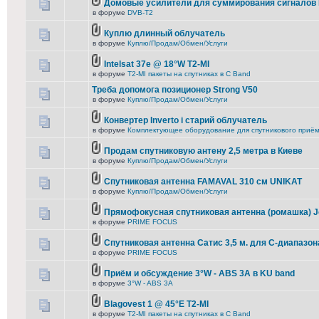
Домовые усилители для суммирования сигналов
в форуме
DVB-T2
Куплю длинный облучатель
в форуме
Куплю/Продам/Обмен/Услуги
Intelsat 37e @ 18°W T2-MI
в форуме
T2-MI пакеты на спутниках в С Band
Треба допомога позиционер Strong V50
в форуме
Куплю/Продам/Обмен/Услуги
Конвертер Inverto і старий облучатель
в форуме
Комплектующее оборудование для спутникового приё
Продам спутниковую антену 2,5 метра в Киеве
в форуме
Куплю/Продам/Обмен/Услуги
Спутниковая антенна FAMAVAL 310 см UNIKAT
в форуме
Куплю/Продам/Обмен/Услуги
Прямофокусная спутниковая антенна (ромашка) J
в форуме
PRIME FOCUS
Спутниковая антенна Сатис 3,5 м. для С-диапазон
в форуме
PRIME FOCUS
Приём и обсуждение 3°W - ABS 3A в KU band
в форуме
3°W - ABS 3A
Blagovest 1 @ 45°E T2-MI
в форуме
T2-MI пакеты на спутниках в С Band