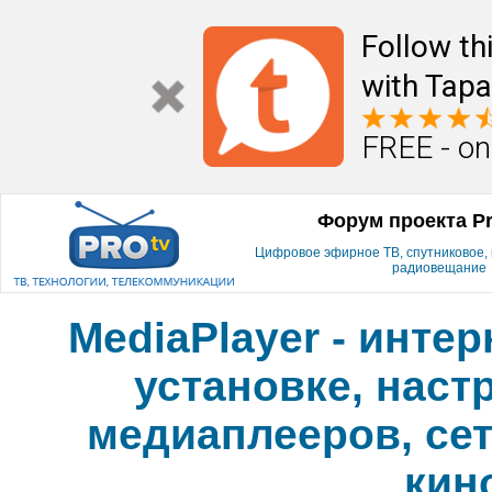
Follow th
with Tapa
FREE - on
Форум проекта P
Цифровое эфирное ТВ, спутниковое, к
радиовещание
MediaPlayer - инте
установке, наст
медиаплееров, сет
кин