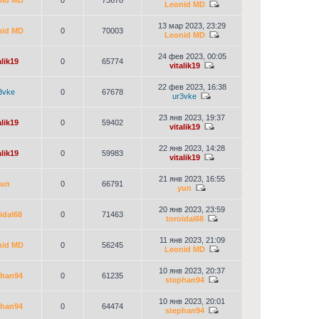
nid MD
0
73678
Leonid MD
13 мар 2023, 23:29
nid MD
0
70003
Leonid MD
24 фев 2023, 00:05
alik19
0
65774
vitalik19
22 фев 2023, 16:38
3vke
0
67678
ur3vke
23 янв 2023, 19:37
alik19
0
59402
vitalik19
22 янв 2023, 14:28
alik19
0
59983
vitalik19
21 янв 2023, 16:55
yun
0
66791
yun
20 янв 2023, 23:59
idal68
0
71463
toroidal68
11 янв 2023, 21:09
nid MD
0
56245
Leonid MD
10 янв 2023, 20:37
phan94
0
61235
stephan94
10 янв 2023, 20:01
phan94
0
64474
stephan94