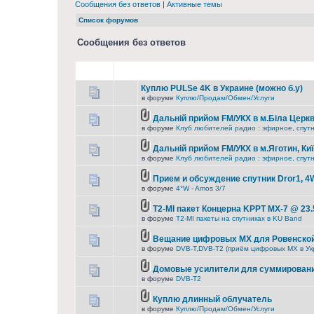
Сообщения без ответов
|
Активные темы
Список форумов
Сообщения без ответов
Куплю PULSe 4K в Украине (можно б.у)
в форуме
Куплю/Продам/Обмен/Услуги
Дальній прийом FM/УКХ в м.Біла Церкв
в форуме
Клуб любителей радио : эфирное, спутни
Дальній прийом FM/УКХ в м.Яготин, Ки
в форуме
Клуб любителей радио : эфирное, спутни
Прием и обсуждение спутник Dror1, 4
в форуме
4°W - Amos 3/7
T2-MI пакет Концерна KРРТ МХ-7 @ 23.
в форуме
T2-MI пакеты на спутниках в KU Band
Вещание цифровых MX для Ровенской
в форуме
DVB-T,DVB-T2 (приём цифровых МХ в Ук
Домовые усилители для суммировани
в форуме
DVB-T2
Куплю длинный облучатель
в форуме
Куплю/Продам/Обмен/Услуги