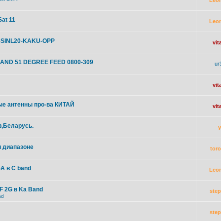
Leo
at 11
Leo
K-SINL20-KAKU-OPP
vit
AND 51 DEGREE FEED 0800-309
ur
vit
е антенны про-ва КИТАЙ
vit
в,Беларусь.
u диапазоне
toro
5A в C band
Leo
F 2G в Ka Band
ste
nd
ste