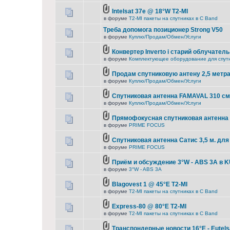
Intelsat 37e @ 18°W T2-MI
в форуме
T2-MI пакеты на спутниках в С Band
Треба допомога позиционер Strong V50
в форуме
Куплю/Продам/Обмен/Услуги
Конвертер Inverto і старий облучатель
в форуме
Комплектующее оборудование для спут
Продам спутниковую антену 2,5 метра
в форуме
Куплю/Продам/Обмен/Услуги
Спутниковая антенна FAMAVAL 310 с
в форуме
Куплю/Продам/Обмен/Услуги
Прямофокусная спутниковая антенна 
в форуме
PRIME FOCUS
Спутниковая антенна Сатис 3,5 м. дл
в форуме
PRIME FOCUS
Приём и обсуждение 3°W - ABS 3A в K
в форуме
3°W - ABS 3A
Blagovest 1 @ 45°E T2-MI
в форуме
T2-MI пакеты на спутниках в С Band
Express-80 @ 80°E T2-MI
в форуме
T2-MI пакеты на спутниках в С Band
Транспондерные новости 16°E - Eutels