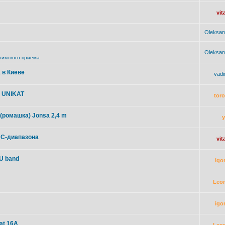
vit
Oleksan
Oleksan
никового приёма
 в Киеве
vad
м UNIKAT
toro
(ромашка) Jonsa 2,4 m
я С-диапазона
vit
U band
igo
Leo
igo
at 16A