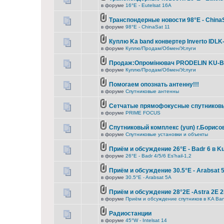
в форуме
16°E - Eutelsat 16A
Транспондерные новости 98°E - ChinaS
в форуме
98°E - ChinaSat 11
Куплю Ka band конвертер Inverto IDL
в форуме
Куплю/Продам/Обмен/Услуги
Продаж:Опромінювач PRODELIN KU-B
в форуме
Куплю/Продам/Обмен/Услуги
Помогаем опознать антенну!!!
в форуме
Спутниковые антенны
Сетчатые прямофокусные спутниковы
в форуме
PRIME FOCUS
Спутниковый комплекс (yun) г.Борисо
в форуме
Спутниковые установки и объекты
Приём и обсуждение 26°E - Badr 6 в K
в форуме
26°E - Badr 4/5/6 Es'hail-1,2
Приём и обсуждение 30.5°E - Arabsat 
в форуме
30.5°E - Arabsat 5A
Приём и обсуждение 28°2E -Astra 2E 2
в форуме
Приём и обсуждение спутников в KA Ba
Радиостанции
в форуме
45°W - Intelsat 14