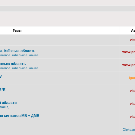
Темы
Ав
vit
а, Київська область
www.pro
ковое, кабельное, on-line
ївська область
www.pro
ковое, кабельное, on-line
W
igo
5°E
vit
 области
vit
раине)
я сигналов МВ + ДМВ
vit
Oleksan