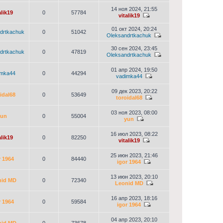
14 ноя 2024, 21:55
alik19
0
57784
vitalik19
01 окт 2024, 20:24
drtkachuk
0
51042
Oleksandrtkachuk
30 сен 2024, 23:45
drtkachuk
0
47819
Oleksandrtkachuk
01 апр 2024, 19:50
imka44
0
44294
vadimka44
09 дек 2023, 20:22
idal68
0
53649
toroidal68
03 ноя 2023, 08:00
yun
0
55004
yun
16 июл 2023, 08:22
alik19
0
82250
vitalik19
25 июн 2023, 21:46
r 1964
0
84440
igor 1964
13 июн 2023, 20:10
nid MD
0
72340
Leonid MD
16 апр 2023, 18:16
r 1964
0
59584
igor 1964
04 апр 2023, 20:10