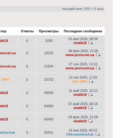
Часовой пояс: UTC + 2 часа
тор
Ответы
Просмотры
Последнее сообщение
01 июл 2026, 06:59
alik19
0
1038
vitalik19
08 фев 2026, 21:06
tv.net.ua
0
19225
www.protv.net.ua
27 сен 2025, 13:16
tv.net.ua
0
21504
www.protv.net.ua
12 сен 2025, 17:52
r 1964
0
23732
igor 1964
11 май 2025, 10:12
alik19
0
38256
vitalik19
07 май 2025, 06:16
alik19
0
54082
vitalik19
09 фев 2025, 21:09
alik19
0
50493
vitalik19
24 янв 2025, 05:57
drtkachuk
0
30431
Oleksandrtkachuk