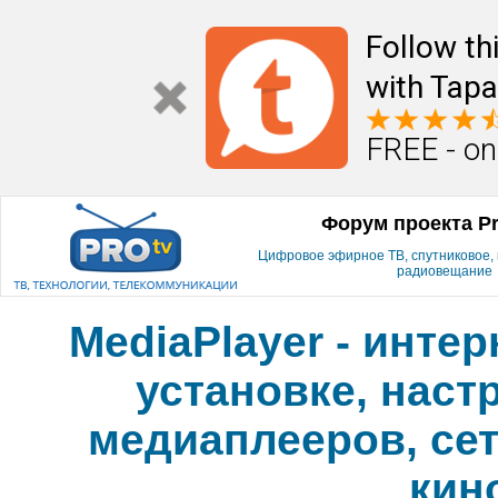
Follow th
with Tapa
FREE - on
Форум проекта P
Цифровое эфирное ТВ, спутниковое, к
радиовещание
MediaPlayer - инте
установке, наст
медиаплееров, сет
кин