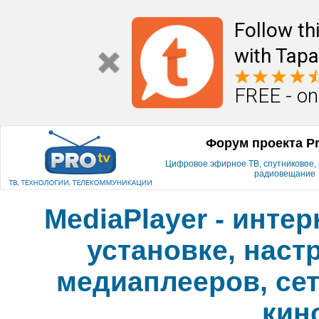
Follow th
with Tapa
FREE - on
Форум проекта P
Цифровое эфирное ТВ, спутниковое, к
радиовещание
MediaPlayer - инте
установке, наст
медиаплееров, сет
кин