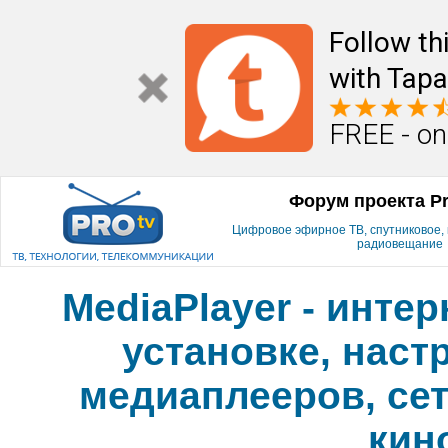
Follow th
with Tapa
FREE - on
Форум проекта P
Цифровое эфирное ТВ, спутниковое, к
радиовещание
MediaPlayer - инте
установке, наст
медиаплееров, сет
кин