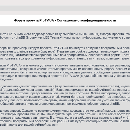
Форум проекта ProTV.UA - Соглашение о конфиденциальности
кта ProTV.UA» и его подразделения (в дальнейшем «мы», «наш», «Форум проекта ProTV.
bb.com», «phpBB Group», «phpBB Teams») используют информацию, полученную во вр
первых, просмотр «Форум проекта ProTV.UA» приведёт к созданию программным обес
ременных файлов вашего браузера). Первые две cookie содержат только идентификато
sion-id»), автоматически присвоенные вам программным обеспечением phpBB. Третья
 использоваться для хранения информации о прочтённых вами темах, повышая таким
кта ProTV.UA» мы можем установить cookies, внешние по отношению к программному
трение страниц, созданных исключительно программным обеспечением phpBB. Вторым
анными могут быть, но не исчерпываются, следующие данные: сообщения, размещённ
гистрации в конференции «Форум проекта ProTV.UA» (в дальнейшем «ваша учётная за
общения»).
, однозначно идентифицируемое имя (в дальнейшем «ваше имя пользователя»), индив
il (в дальнейшем «ваш адрес email»). Ваша информация из вашей учётной записи на
еняемыми в стране, предоставляющей нам услуги хостинга. Любая информация, запр
, вашего пароля и вашего адреса email, может быть как необходимой, так и необязат
чае у вас есть возможность выбрать, какая информация из вашей учётной записи буд
сообщений, автоматически сгенерированных программным обеспечением phpBB.
ированием). Однако не рекомендуется использовать этот же самый пароль, регистри
ах «Форум проекта ProTV.UA», пожалуйста, храните его в тайне, ни при каких обстоя
не вправе спрашивать ваш пароль. В случае, если вы забудете ваш пароль к вашей уч
тренной программным обеспечением phpBB. Вам будет необходимо ввести ваше имя по
вый пароль для вашей учётной записи.