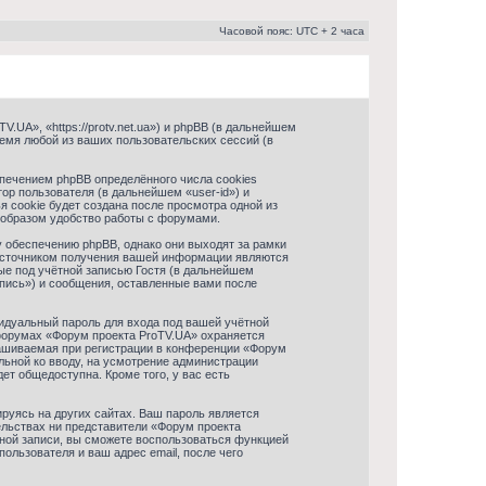
Часовой пояс: UTC + 2 часа
UA», «https://protv.net.ua») и phpBB (в дальнейшем
емя любой из ваших пользовательских сессий (в
печением phpBB определённого числа cookies
р пользователя (в дальнейшем «user-id») и
 cookie будет создана после просмотра одной из
 образом удобство работы с форумами.
 обеспечению phpBB, однако они выходят за рамки
 источником получения вашей информации являются
ые под учётной записью Гостя (в дальнейшем
пись») и сообщения, оставленные вами после
идуальный пароль для входа под вашей учётной
 форумах «Форум проекта ProTV.UA» охраняется
ашиваемая при регистрации в конференции «Форум
ельной ко вводу, на усмотрение администрации
ет общедоступна. Кроме того, у вас есть
руясь на других сайтах. Ваш пароль является
тельствах ни представители «Форум проекта
ётной записи, вы сможете воспользоваться функцией
льзователя и ваш адрес email, после чего