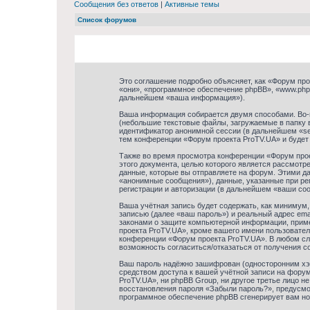
Сообщения без ответов
|
Активные темы
Список форумов
Это соглашение подробно объясняет, как «Форум прое
«они», «программное обеспечение phpBB», «www.php
дальнейшем «ваша информация»).
Ваша информация собирается двумя способами. Во-
(небольшие текстовые файлы, загружаемые в папку в
идентификатор анонимной сессии (в дальнейшем «ses
тем конференции «Форум проекта ProTV.UA» и будет
Также во время просмотра конференции «Форум прое
этого документа, целью которого является рассмо
данные, которые вы отправляете на форум. Этими д
«анонимные сообщения»), данные, указанные при ре
регистрации и авторизации (в дальнейшем «ваши со
Ваша учётная запись будет содержать, как минимум
записью (далее «ваш пароль») и реальный адрес ema
законами о защите компьютерной информации, прим
проекта ProTV.UA», кроме вашего имени пользователя
конференции «Форум проекта ProTV.UA». В любом слу
возможность согласиться/отказаться от получения 
Ваш пароль надёжно зашифрован (односторонним хэш
средством доступа к вашей учётной записи на форум
ProTV.UA», ни phpBB Group, ни другое третье лицо 
восстановления пароля «Забыли пароль?», предусмо
программное обеспечение phpBB сгенерирует вам но