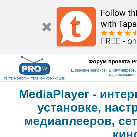
Follow th
with Tapa
FREE - on
Форум проекта P
Цифровое эфирное ТВ, спутниковое, к
радиовещание
MediaPlayer - инте
установке, наст
медиаплееров, сет
кин