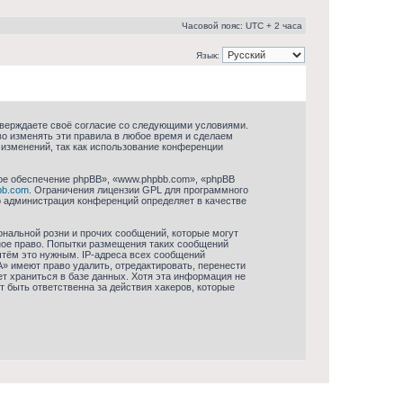
Часовой пояс: UTC + 2 часа
Язык:
дтверждаете своё согласие со следующими условиями.
во изменять эти правила в любое время и сделаем
 изменений, так как использование конференции
ое обеспечение phpBB», «www.phpbb.com», «phpBB
bb.com
. Ограничения лицензии GPL для программного
то администрация конференций определяет в качестве
нальной розни и прочих сообщений, которые могут
ное право. Попытки размещения таких сообщений
чтём это нужным. IP-адреса всех сообщений
» имеют право удалить, отредактировать, перенести
т храниться в базе данных. Хотя эта информация не
 быть ответственна за действия хакеров, которые