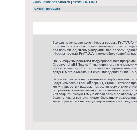
Сообщения без ответов
|
Активные темы
Список форумов
Заходя на конференцию «Форум проекта ProTV.UA» (в
Если вы не согласны с ними, пожалуйста, не заходи
всё возможное, чтобы уведомить вас об этом, однак
«Форум проекта ProTV.UA» после обновления/исправ
Наши форумы работают под управлением программно
Group», «phpBB Teams»), выпущенного по лицензии «
обеспечения phpBB строго связаны с организацией и
допустимого содержания и/или поведения в них. За
Вы соглашаетесь не размещать оскорбительных, угр
нарушить законы вашей страны, страны, которая пр
могут привести к вашему немедленному отключению 
сохраняются для возможности проведения такой пол
или закрыть любую тему в любое время по своему ус
будет открыта третьим лицам без вашего разрешения
могут привести к несанкционированному доступу к не