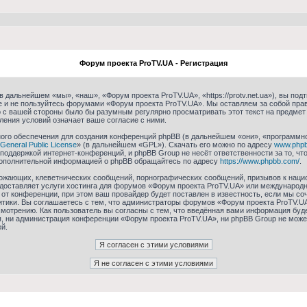
Форум проекта ProTV.UA - Регистрация
 дальнейшем «мы», «наш», «Форум проекта ProTV.UA», «https://protv.net.ua»), вы по
те и не пользуйтесь форумами «Форум проекта ProTV.UA». Мы оставляем за собой пра
о с вашей стороны было бы разумным регулярно просматривать этот текст на предмет
ления условий означает ваше согласие с ними.
го обеспечения для создания конференций phpBB (в дальнейшем «они», «программн
General Public License
» (в дальнейшем «GPL»). Скачать его можно по адресу
www.php
 поддержкой интернет-конференций, и phpBB Group не несёт ответственности за то, ч
 дополнительной информацией о phpBB обращайтесь по адресу
https://www.phpbb.com/
.
ожающих, клеветнических сообщений, порнографических сообщений, призывов к нацио
едоставляет услуги хостинга для форумов «Форум проекта ProTV.UA» или международ
от конференции, при этом ваш провайдер будет поставлен в известность, если мы со
итики. Вы соглашаетесь с тем, что администраторы форумов «Форум проекта ProTV.UA
мотрению. Как пользователь вы согласны с тем, что введённая вами информация буде
, ни администрация конференции «Форум проекта ProTV.UA», ни phpBB Group не может
й.