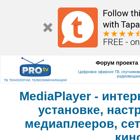
Follow th
with Tapa
FREE - on
Форум проекта 
Цифровое эфирное ТВ, спутниковое
радиовещан
MediaPlayer - инте
установке, наст
медиаплееров, сет
кин