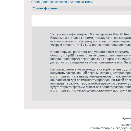
Сообщения без ответов
|
Активные темы
Список форумов
Заходя на конференцию «Форум проекта ProTV.UA» (в
Если вы не согласны с ними, пожалуйста, не заходи
всё возможное, чтобы уведомить вас об этом, однак
«Форум проекта ProTV.UA» после обновления/исправ
Наши форумы работают под управлением программно
Group», «phpBB Teams»), выпущенного по лицензии «
обеспечения phpBB строго связаны с организацией и
допустимого содержания и/или поведения в них. За
Вы соглашаетесь не размещать оскорбительных, угр
нарушить законы вашей страны, страны, которая пр
могут привести к вашему немедленному отключению 
сохраняются для возможности проведения такой пол
или закрыть любую тему в любое время по своему ус
будет открыта третьим лицам без вашего разрешения
могут привести к несанкционированному доступу к не
Админ
Вы пол
Администрация и владелец 