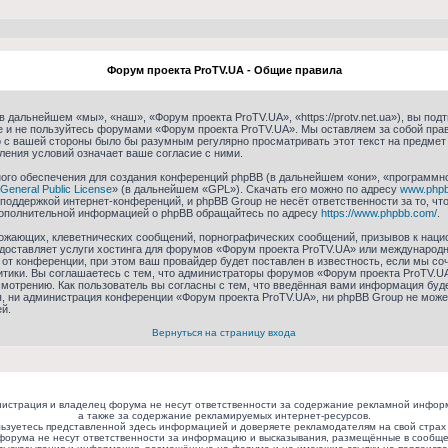
Форум проекта ProTV.UA - Общие правила
 дальнейшем «мы», «наш», «Форум проекта ProTV.UA», «https://protv.net.ua»), вы по
те и не пользуйтесь форумами «Форум проекта ProTV.UA». Мы оставляем за собой пра
о с вашей стороны было бы разумным регулярно просматривать этот текст на предмет
ления условий означает ваше согласие с ними.
го обеспечения для создания конференций phpBB (в дальнейшем «они», «программн
General Public License
» (в дальнейшем «GPL»). Скачать его можно по адресу
www.php
 поддержкой интернет-конференций, и phpBB Group не несёт ответственности за то, ч
 дополнительной информацией о phpBB обращайтесь по адресу
https://www.phpbb.com/
.
ожающих, клеветнических сообщений, порнографических сообщений, призывов к нацио
едоставляет услуги хостинга для форумов «Форум проекта ProTV.UA» или международ
от конференции, при этом ваш провайдер будет поставлен в известность, если мы со
итики. Вы соглашаетесь с тем, что администраторы форумов «Форум проекта ProTV.UA
мотрению. Как пользователь вы согласны с тем, что введённая вами информация буде
, ни администрация конференции «Форум проекта ProTV.UA», ни phpBB Group не может
й.
Вернуться на страницу входа
истрация и владелец форума не несут ответственности за содержание рекламной инфор
а также за содержание рекламируемых интернет-ресурсов.
ьзуетесь представленной здесь информацией и доверяете рекламодателям на свой страх 
форума не несут ответственности за информацию и высказывания, размещённые в сообще