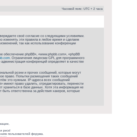
Часовой пояс: UTC + 2 часа
дтверждаете своё согласие со следующими условиями.
во изменять эти правила в любое время и сделаем
 изменений, так как использование конференции
ое обеспечение phpBB», «www.phpbb.com», «phpBB
bb.com
. Ограничения лицензии GPL для программного
то администрация конференций определяет в качестве
нальной розни и прочих сообщений, которые могут
ное право. Попытки размещения таких сообщений
чтём это нужным. IP-адреса всех сообщений
» имеют право удалить, отредактировать, перенести
т храниться в базе данных. Хотя эта информация не
 быть ответственна за действия хакеров, которые
мации,
и риск!
ниях пользователей форума.