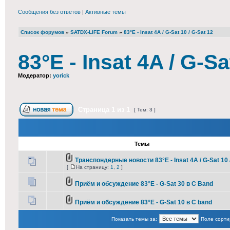
Сообщения без ответов
|
Активные темы
Список форумов
»
SATDX-LIFE Forum
»
83°E - Insat 4A / G-Sat 10 / G-Sat 12
83°E - Insat 4A / G-Sa
Модератор:
yorick
Страница
1
из
1
[ Тем: 3 ]
Темы
Транспондерные новости 83°E - Insat 4A / G-Sat 10 
[
На страницу:
1
,
2
]
Приём и обсуждение 83°E - G-Sat 30 в С Band
Приём и обсуждение 83°E - G-Sat 10 в C band
Показать темы за:
Поле сорти