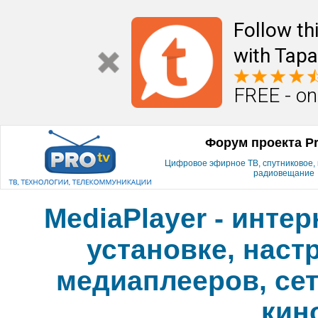
Follow th
with Tapa
FREE - on
Форум проекта P
Цифровое эфирное ТВ, спутниковое, к
радиовещание
MediaPlayer - инте
установке, наст
медиаплееров, сет
кин