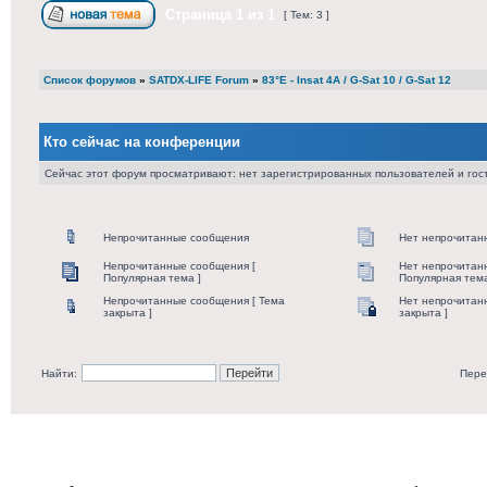
Страница
1
из
1
[ Тем: 3 ]
Список форумов
»
SATDX-LIFE Forum
»
83°E - Insat 4A / G-Sat 10 / G-Sat 12
Кто сейчас на конференции
Сейчас этот форум просматривают: нет зарегистрированных пользователей и гост
Непрочитанные сообщения
Нет непрочитан
Непрочитанные сообщения [
Нет непрочитан
Популярная тема ]
Популярная тема
Непрочитанные сообщения [ Тема
Нет непрочитан
закрыта ]
закрыта ]
Найти:
Пере