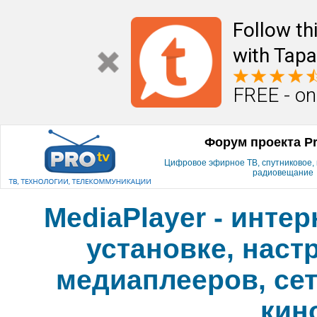
Follow th
with Tapa
FREE - on
Форум проекта P
Цифровое эфирное ТВ, спутниковое, к
радиовещание
MediaPlayer - инте
установке, наст
медиаплееров, сет
кин