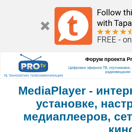
Follow th
with Tapa
FREE - on
Форум проекта P
Цифровое эфирное ТВ, спутниковое, к
радиовещание
MediaPlayer - инте
установке, наст
медиаплееров, сет
кин