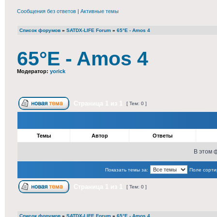
Сообщения без ответов
|
Активные темы
Список форумов
»
SATDX-LIFE Forum
»
65°E - Amos 4
65°E - Amos 4
Модератор:
yorick
Страница
1
из
1
[ Тем: 0 ]
Темы
Автор
Ответы
В этом 
Показать темы за:
Поле сорти
Страница
1
из
1
[ Тем: 0 ]
Список форумов
»
SATDX-LIFE Forum
»
65°E - Amos 4