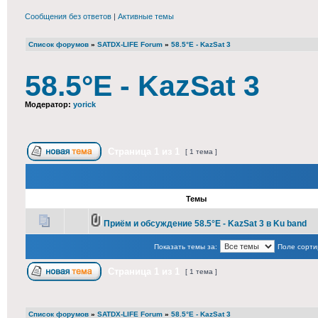
Сообщения без ответов
|
Активные темы
Список форумов
»
SATDX-LIFE Forum
»
58.5°E - KazSat 3
58.5°E - KazSat 3
Модератор:
yorick
Страница
1
из
1
[ 1 тема ]
Темы
Приём и обсуждение 58.5°E - KazSat 3 в Ku band
Показать темы за:
Поле сорти
Страница
1
из
1
[ 1 тема ]
Список форумов
»
SATDX-LIFE Forum
»
58.5°E - KazSat 3