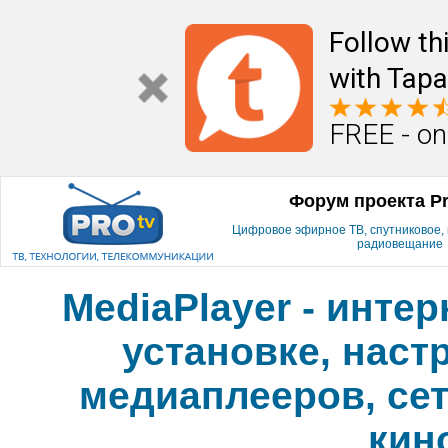
Follow th
with Tapa
FREE - on
Форум проекта P
Цифровое эфирное ТВ, спутниковое, к
радиовещание
MediaPlayer - инте
установке, наст
медиаплееров, сет
кин