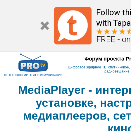
Follow th
with Tapa
FREE - on
Форум проекта P
Цифровое эфирное ТВ, спутниковое, к
радиовещание
MediaPlayer - инте
установке, наст
медиаплееров, сет
кин