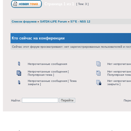
Страница
1
из
1
[ Тем: 3 ]
Список форумов
»
SATDX-LIFE Forum
»
57°E - NSS 12
Кто сейчас на конференции
Сейчас этот форум просматривают: нет зарегистрированных пользователей и гост
Непрочитанные сообщения
Нет непрочитан
Непрочитанные сообщения [
Нет непрочитан
Популярная тема ]
Популярная тема
Непрочитанные сообщения [ Тема
Нет непрочитан
закрыта ]
закрыта ]
Найти:
Пере