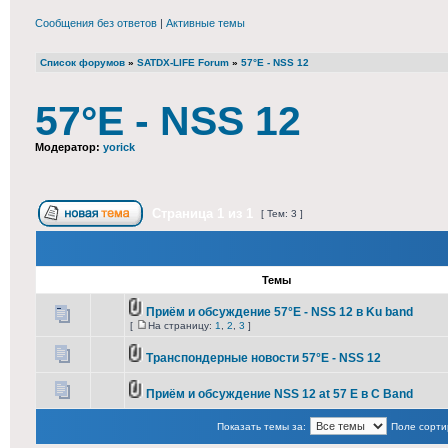
Сообщения без ответов
|
Активные темы
Список форумов
»
SATDX-LIFE Forum
»
57°E - NSS 12
57°E - NSS 12
Модератор:
yorick
Страница
1
из
1
[ Тем: 3 ]
Темы
Приём и обсуждение 57°E - NSS 12 в Ku band
[
На страницу:
1
,
2
,
3
]
Транспондерные новости 57°E - NSS 12
Приём и обсуждение NSS 12 at 57 E в С Band
Показать темы за:
Поле сорти