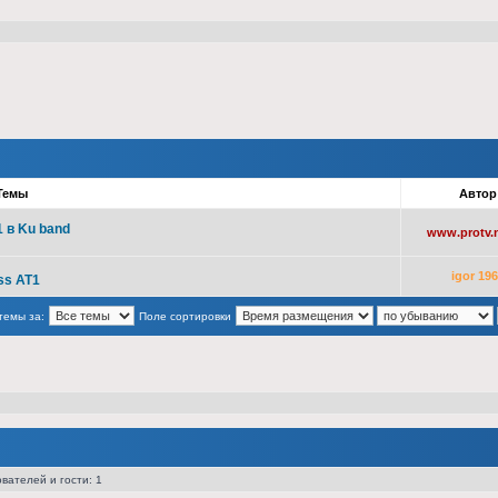
Темы
Авто
 в Ku band
www.protv.n
igor 19
ss AT1
темы за:
Поле сортировки
вателей и гости: 1