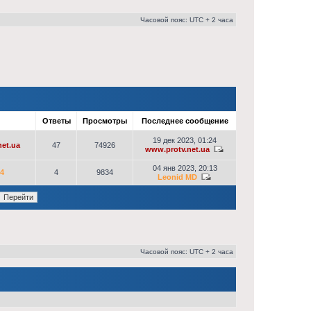
Часовой пояс: UTC + 2 часа
р
Ответы
Просмотры
Последнее сообщение
19 дек 2023, 01:24
et.ua
47
74926
www.protv.net.ua
04 янв 2023, 20:13
64
4
9834
Leonid MD
Часовой пояс: UTC + 2 часа