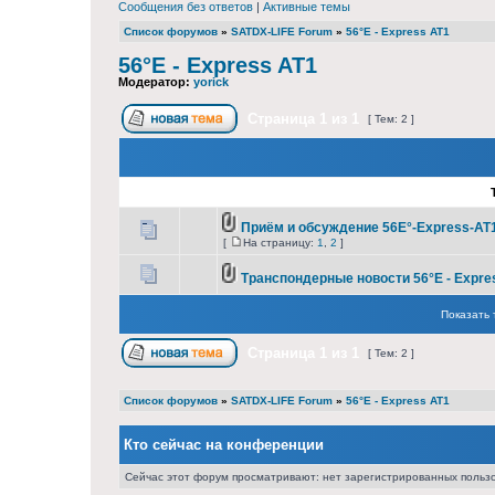
Сообщения без ответов
|
Активные темы
Список форумов
»
SATDX-LIFE Forum
»
56°E - Express AT1
56°E - Express AT1
Модератор:
yorick
Страница
1
из
1
[ Тем: 2 ]
Приём и обсуждение 56E°-Express-AT1
[
На страницу:
1
,
2
]
Транспондерные новости 56°E - Expre
Показать 
Страница
1
из
1
[ Тем: 2 ]
Список форумов
»
SATDX-LIFE Forum
»
56°E - Express AT1
Кто сейчас на конференции
Сейчас этот форум просматривают: нет зарегистрированных пользо