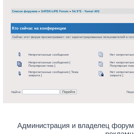
Список форумов
»
SATDX-LIFE Forum
»
54.9°E - Yamal 402
Кто сейчас на конференции
Сейчас этот форум просматривают: нет зарегистрированных пользователей и гост
Непрочитанные сообщения
Нет непрочитан
Непрочитанные сообщения [
Нет непрочитан
Популярная тема ]
Популярная тема
Непрочитанные сообщения [ Тема
Нет непрочитан
закрыта ]
закрыта ]
Найти:
Пере
Администрация и владелец форума
рекламн