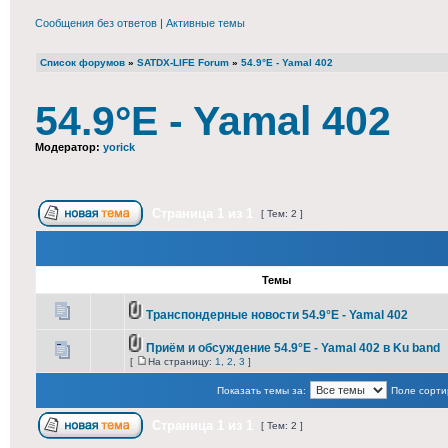
Сообщения без ответов
|
Активные темы
Список форумов
»
SATDX-LIFE Forum
»
54.9°E - Yamal 402
54.9°E - Yamal 402
Модератор:
yorick
Страница
1
из
1
[ Тем: 2 ]
Темы
Транспондерные новости 54.9°E - Yamal 402
Приём и обсуждение 54.9°E - Yamal 402 в Ku band
[
На страницу:
1
,
2
,
3
]
Показать темы за:
Поле сорти
Страница
1
из
1
[ Тем: 2 ]