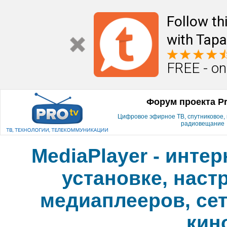
Follow th
with Tapa
FREE - on
Форум проекта P
Цифровое эфирное ТВ, спутниковое, к
радиовещание
MediaPlayer - инте
установке, наст
медиаплееров, сет
кин