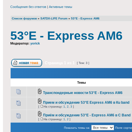
Сообщения без ответов
|
Активные темы
Список форумов
»
SATDX-LIFE Forum
»
53°E - Express AM6
53°E - Express AM6
Модератор:
yorick
Страница
1
из
1
[ Тем: 3 ]
Темы
Транспондерные новости 53°E - Express AM6
Прием и обсуждение 53°Е Express AM6 в Кu band
[
На страницу:
1
,
2
,
3
]
Приём и обсуждение 53°E - Express AM6 в С Band
[
На страницу:
1
,
2
]
Показать темы за:
Поле сорти