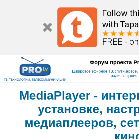
Follow th
with Tapa
FREE - on
Форум проекта P
Цифровое эфирное ТВ, спутниковое, к
радиовещание
MediaPlayer - инте
установке, наст
медиаплееров, сет
кин