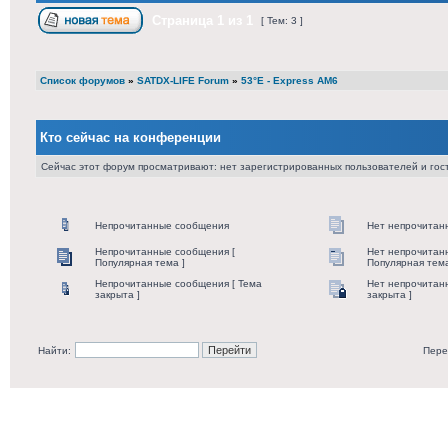
Страница
1
из
1
[ Тем: 3 ]
Список форумов
»
SATDX-LIFE Forum
»
53°E - Express AM6
Кто сейчас на конференции
Сейчас этот форум просматривают: нет зарегистрированных пользователей и гост
Непрочитанные сообщения
Нет непрочитан
Непрочитанные сообщения [
Нет непрочитан
Популярная тема ]
Популярная тема
Непрочитанные сообщения [ Тема
Нет непрочитан
закрыта ]
закрыта ]
Найти:
Пере