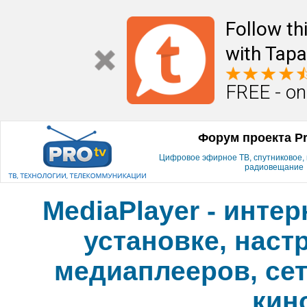
Follow th
with Tapa
FREE - on
Форум проекта P
Цифровое эфирное ТВ, спутниковое, к
радиовещание
MediaPlayer - инте
установке, наст
медиаплееров, сет
кин