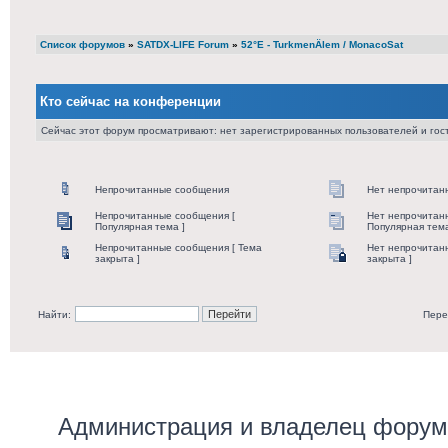
Список форумов
»
SATDX-LIFE Forum
»
52°E - TurkmenÄlem / MonacoSat
Кто сейчас на конференции
Сейчас этот форум просматривают: нет зарегистрированных пользователей и гост
Непрочитанные сообщения
Нет непрочитан
Непрочитанные сообщения [
Нет непрочитан
Популярная тема ]
Популярная тема
Непрочитанные сообщения [ Тема
Нет непрочитан
закрыта ]
закрыта ]
Найти:
Пере
Администрация и владелец форума