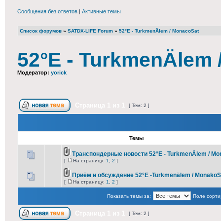
Сообщения без ответов
|
Активные темы
Список форумов
»
SATDX-LIFE Forum
»
52°E - TurkmenÄlem / MonacoSat
52°E - TurkmenÄlem 
Модератор:
yorick
Страница
1
из
1
[ Тем: 2 ]
Темы
Транспондерные новости 52°E - TurkmenÄlem / Mo
[
На страницу:
1
,
2
]
Приём и обсуждение 52°E -Turkmenälem / MonakoS
[
На страницу:
1
,
2
]
Показать темы за:
Поле сорти
Страница
1
из
1
[ Тем: 2 ]