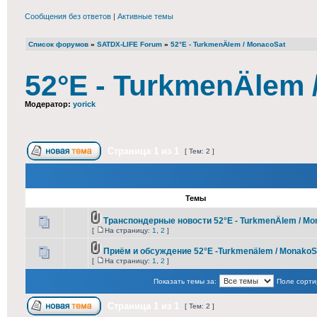
Сообщения без ответов
|
Активные темы
Список форумов
»
SATDX-LIFE Forum
»
52°E - TurkmenÄlem / MonacoSat
52°E - TurkmenÄlem 
Модератор:
yorick
Страница
1
из
1
[ Тем: 2 ]
Темы
Транспондерные новости 52°E - TurkmenÄlem / Mo
[
На страницу:
1
,
2
]
Приём и обсуждение 52°E -Turkmenälem / MonakoS
[
На страницу:
1
,
2
]
Показать темы за:
Поле сорти
Страница
1
из
1
[ Тем: 2 ]