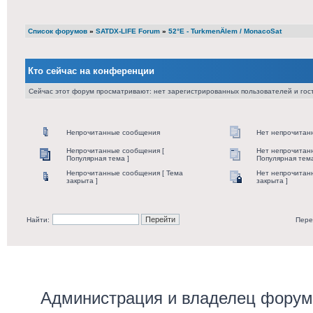
Список форумов
»
SATDX-LIFE Forum
»
52°E - TurkmenÄlem / MonacoSat
Кто сейчас на конференции
Сейчас этот форум просматривают: нет зарегистрированных пользователей и гост
Непрочитанные сообщения
Нет непрочитан
Непрочитанные сообщения [
Нет непрочитан
Популярная тема ]
Популярная тема
Непрочитанные сообщения [ Тема
Нет непрочитан
закрыта ]
закрыта ]
Найти:
Пере
Администрация и владелец форума