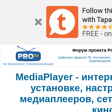
Follow th
with Tapa
FREE - on
Форум проекта P
Цифровое эфирное ТВ, спутниковое, к
радиовещание
MediaPlayer - инте
установке, наст
медиаплееров, сет
кин