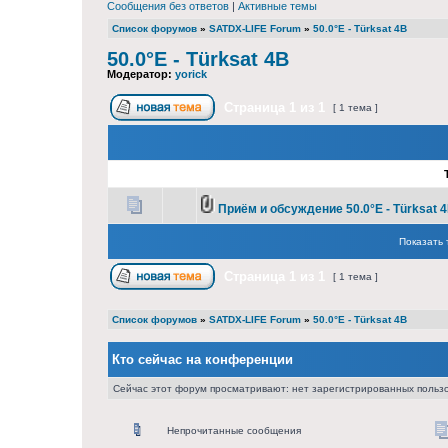
Сообщения без ответов
|
Активные темы
Список форумов
»
SATDX-LIFE Forum
»
50.0°E - Türksat 4B
50.0°E - Türksat 4B
Модератор:
yorick
Страница
1
из
1
[ 1 тема ]
Приём и обсуждение 50.0°E - Türksat 4
Показать 
Страница
1
из
1
[ 1 тема ]
Список форумов
»
SATDX-LIFE Forum
»
50.0°E - Türksat 4B
Кто сейчас на конференции
Сейчас этот форум просматривают: нет зарегистрированных пользо
Непрочитанные сообщения