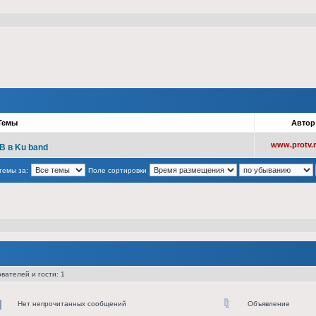
Темы
Авто
www.protv.n
B в Ku band
темы за:
Поле сортировки
вателей и гости: 1
Нет непрочитанных сообщений
Объявление