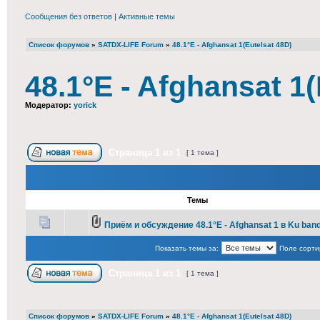
Сообщения без ответов
|
Активные темы
Список форумов
»
SATDX-LIFE Forum
»
48.1°E - Afghansat 1(Eutelsat 48D)
48.1°E - Afghansat 1(
Модератор:
yorick
Страница
1
из
1
[ 1 тема ]
Темы
Приём и обсуждение 48.1°E - Afghansat 1 в Ku ban
Показать темы за:
Поле сорти
Страница
1
из
1
[ 1 тема ]
Список форумов
»
SATDX-LIFE Forum
»
48.1°E - Afghansat 1(Eutelsat 48D)