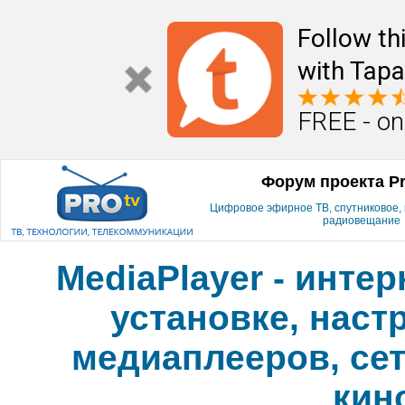
Follow th
with Tapa
FREE - on
Форум проекта P
Цифровое эфирное ТВ, спутниковое, к
радиовещание
MediaPlayer - инте
установке, наст
медиаплееров, сет
кин