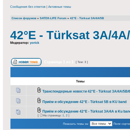
Сообщения без ответов
|
Активные темы
Список форумов
»
SATDX-LIFE Forum
»
42°E - Türksat 3A/4A/5B
42°E - Türksat 3A/4A
Модератор:
yorick
Страница
1
из
1
[ Тем: 3 ]
Темы
Транспондерные новости 42°E - Türksat 3A/4A/5B/
Приём и обсуждение 42°E - Türksat 5B в KU band
Приём и обсуждение 42°E - Türksat 3A/4A в Ku ban
[
На страницу:
1
,
2
]
Показать темы за:
Поле сорти