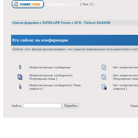
Страница
1
из
1
[ Тем: 3 ]
Список форумов
»
SATDX-LIFE Forum
»
42°E - Türksat 3A/4A/5B
Кто сейчас на конференции
Сейчас этот форум просматривают: нет зарегистрированных пользователей и гост
Непрочитанные сообщения
Нет непрочитан
Непрочитанные сообщения [
Нет непрочитан
Популярная тема ]
Популярная тема
Непрочитанные сообщения [ Тема
Нет непрочитан
закрыта ]
закрыта ]
Найти:
Пере