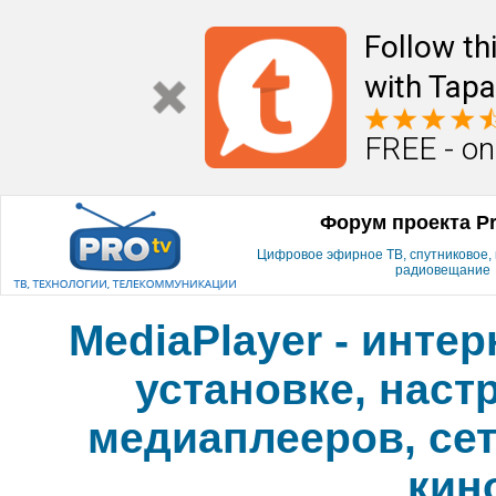
Follow th
with Tapa
FREE - on
Форум проекта P
Цифровое эфирное ТВ, спутниковое, к
радиовещание
MediaPlayer - инте
установке, наст
медиаплееров, сет
кин