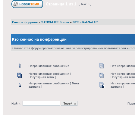
Страница
1
из
1
[ Тем: 3 ]
Список форумов
»
SATDX-LIFE Forum
»
38°E - PakSat 1R
Кто сейчас на конференции
Сейчас этот форум просматривают: нет зарегистрированных пользователей и гост
Непрочитанные сообщения
Нет непрочитан
Непрочитанные сообщения [
Нет непрочитан
Популярная тема ]
Популярная тема
Непрочитанные сообщения [ Тема
Нет непрочитан
закрыта ]
закрыта ]
Найти:
Пере