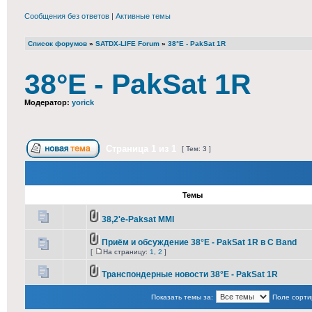
Сообщения без ответов
|
Активные темы
Список форумов
»
SATDX-LIFE Forum
»
38°E - PakSat 1R
38°E - PakSat 1R
Модератор:
yorick
Страница
1
из
1
[ Тем: 3 ]
Темы
38,2'e-Paksat MMI
Приём и обсуждение 38°E - PakSat 1R в С Band
[
На страницу:
1
,
2
]
Транспондерные новости 38°E - PakSat 1R
Показать темы за:
Поле сорти