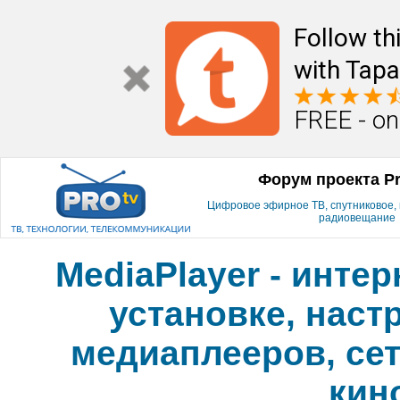
Follow th
with Tapa
FREE - on
Форум проекта P
Цифровое эфирное ТВ, спутниковое, к
радиовещание
MediaPlayer - инте
установке, наст
медиаплееров, сет
кин