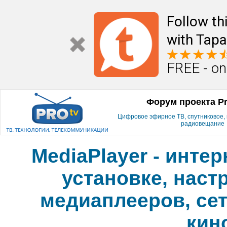
Follow th
with Tapa
FREE - on
Форум проекта P
Цифровое эфирное ТВ, спутниковое, к
радиовещание
MediaPlayer - инте
установке, наст
медиаплееров, сет
кин