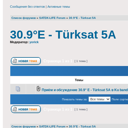
Сообщения без ответов
|
Активные темы
Список форумов
»
SATDX-LIFE Forum
»
30.9°E - Türksat 5A
30.9°E - Türksat 5A
Модератор:
yorick
Страница
1
из
1
[ 1 тема ]
Темы
Приём и обсуждение 30.9° E - Türksat 5A в Ku band
Показать темы за:
Поле сорти
Страница
1
из
1
[ 1 тема ]
Список форумов
»
SATDX-LIFE Forum
»
30.9°E - Türksat 5A