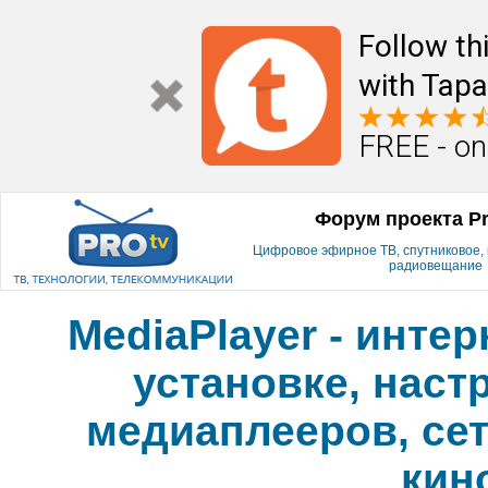
Follow th
with Tapa
FREE - on
Форум проекта P
Цифровое эфирное ТВ, спутниковое, к
радиовещание
MediaPlayer - инте
установке, наст
медиаплееров, сет
кин