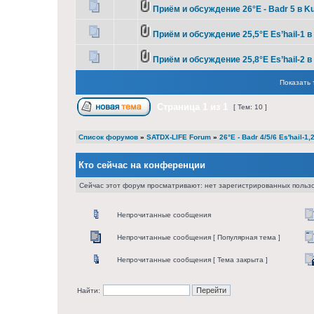
Приём и обсуждение 26°E - Badr 5 в K
Приём и обсуждение 25,5°E Es’hail-1 в
Приём и обсуждение 25,8°E Es’hail-2 в
Показать 
Страница
1
из
1
[ Тем: 10 ]
Список форумов
»
SATDX-LIFE Forum
»
26°E - Badr 4/5/6 Es'hail-1,
Кто сейчас на конференции
Сейчас этот форум просматривают: нет зарегистрированных пользо
Непрочитанные сообщения
Непрочитанные сообщения [ Популярная тема ]
Непрочитанные сообщения [ Тема закрыта ]
Найти: