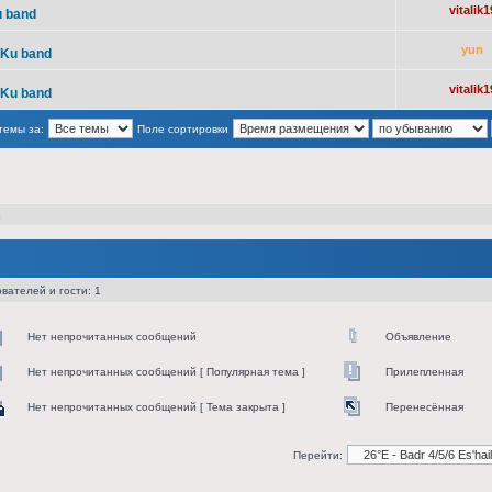
vitalik1
u band
yun
 Ku band
vitalik1
 Ku band
темы за:
Поле сортировки
2
вателей и гости: 1
Нет непрочитанных сообщений
Объявление
Нет непрочитанных сообщений [ Популярная тема ]
Прилепленная
Нет непрочитанных сообщений [ Тема закрыта ]
Перенесённая
Перейти: