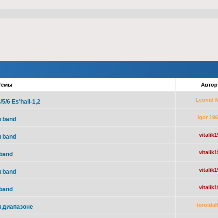
2
Темы
Авто
Leonid 
/6 Es'hail-1,2
igor 19
u band
vitalik1
u band
vitalik1
 band
vitalik1
u band
vitalik1
 band
toroidal
u диапазоне