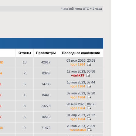
Часовой пояс: UTC + 2 часа
р
Ответы
Просмотры
Последнее сообщение
03 июн 2026, 23:39
MD
13
42917
igor 1964
12 ноя 2023, 08:36
64
2
8329
vitalik19
10 ноя 2023, 07:44
9
6
14786
igor 1964
07 ноя 2023, 07:20
9
1
8441
igor 1964
28 май 2023, 06:50
9
8
23273
igor 1964
01 апр 2023, 21:32
9
5
16512
igor 1964
20 янв 2023, 23:59
68
0
71472
toroidal68